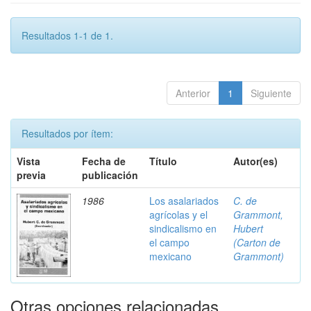
Resultados 1-1 de 1.
Anterior
1
Siguiente
Resultados por ítem:
Vista
Fecha de
Título
Autor(es)
previa
publicación
1986
Los asalariados
C. de
agrícolas y el
Grammont,
sindicalismo en
Hubert
el campo
(Carton de
mexicano
Grammont)
Otras opciones relacionadas