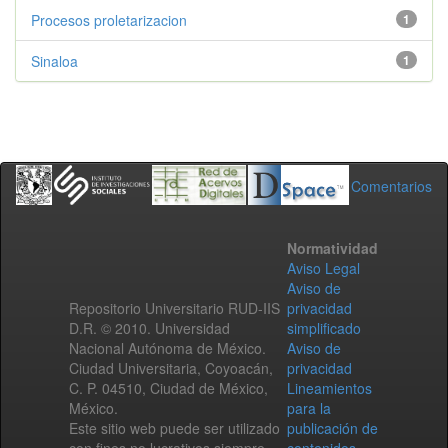
Procesos proletarizacion
1
Sinaloa
1
Comentarios
Normatividad
Aviso Legal
Aviso de
Repositorio Universitario RUD-IIS
privacidad
D.R. © 2010. Universidad
simplificado
Nacional Autónoma de México.
Aviso de
Ciudad Universitaria, Coyoacán,
privacidad
C. P. 04510, Ciudad de México,
Lineamientos
México.
para la
Este sitio web puede ser utilizado
publicación de