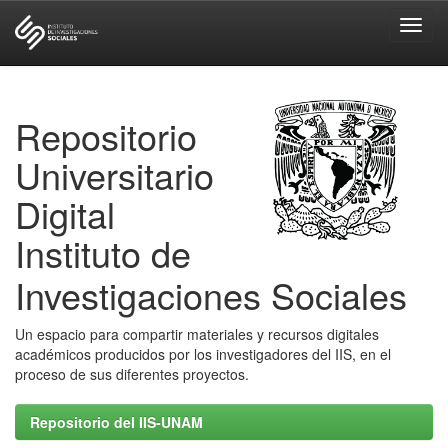
Skip
navigation
Repositorio
Universitario
Digital
Instituto de
Investigaciones Sociales
Un espacio para compartir materiales y recursos digitales
académicos producidos por los investigadores del IIS, en el
proceso de sus diferentes proyectos.
Repositorio del IIS-UNAM