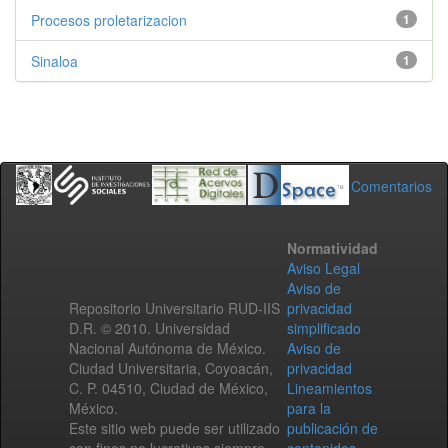
Procesos proletarizacion
1
Sinaloa
1
Comentarios
Normatividad
Aviso Legal
Aviso de
Repositorio Universitario RUD-IIS
privacidad
D.R. © 2010. Universidad
simplificado
Nacional Autónoma de México.
Aviso de
Ciudad Universitaria, Coyoacán,
privacidad
C. P. 04510, Ciudad de México,
Lineamientos
México.
para la
Este sitio web puede ser utilizado
publicación de