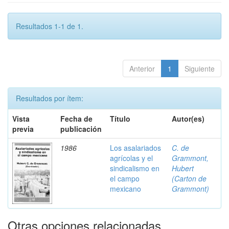
Resultados 1-1 de 1.
Anterior
1
Siguiente
Resultados por ítem:
Vista
Fecha de
Título
Autor(es)
previa
publicación
1986
Los asalariados
C. de
agrícolas y el
Grammont,
sindicalismo en
Hubert
el campo
(Carton de
mexicano
Grammont)
Otras opciones relacionadas