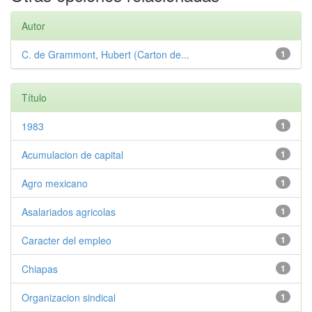
Autor
C. de Grammont, Hubert (Carton de...
1
Título
1983
1
Acumulacion de capital
1
Agro mexicano
1
Asalariados agricolas
1
Caracter del empleo
1
Chiapas
1
Organizacion sindical
1