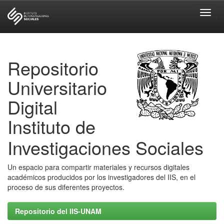
Skip
navigation
Repositorio
Universitario
Digital
Instituto de
Investigaciones Sociales
Un espacio para compartir materiales y recursos digitales
académicos producidos por los investigadores del IIS, en el
proceso de sus diferentes proyectos.
Repositorio del IIS-UNAM