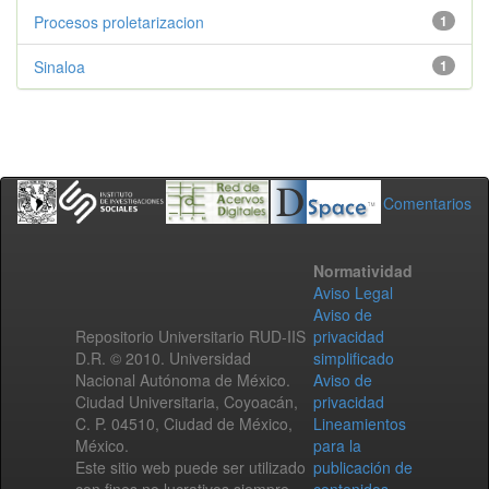
Procesos proletarizacion
1
Sinaloa
1
Comentarios
Normatividad
Aviso Legal
Aviso de
Repositorio Universitario RUD-IIS
privacidad
D.R. © 2010. Universidad
simplificado
Nacional Autónoma de México.
Aviso de
Ciudad Universitaria, Coyoacán,
privacidad
C. P. 04510, Ciudad de México,
Lineamientos
México.
para la
Este sitio web puede ser utilizado
publicación de