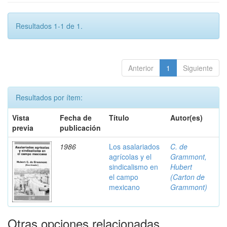
Resultados 1-1 de 1.
Anterior
1
Siguiente
Resultados por ítem:
Vista
Fecha de
Título
Autor(es)
previa
publicación
1986
Los asalariados
C. de
agrícolas y el
Grammont,
sindicalismo en
Hubert
el campo
(Carton de
mexicano
Grammont)
Otras opciones relacionadas