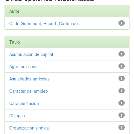
Autor
C. de Grammont, Hubert (Carton de...
1
Título
Acumulacion de capital
1
Agro mexicano
1
Asalariados agricolas
1
Caracter del empleo
1
Caracterizacion
1
Chiapas
1
Organizacion sindical
1