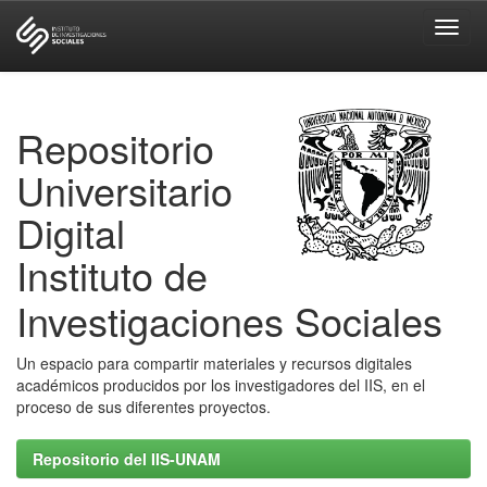
Skip
navigation
Repositorio
Universitario
Digital
Instituto de
Investigaciones Sociales
Un espacio para compartir materiales y recursos digitales
académicos producidos por los investigadores del IIS, en el
proceso de sus diferentes proyectos.
Repositorio del IIS-UNAM