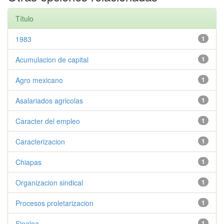
Título
1983
1
Acumulacion de capital
1
Agro mexicano
1
Asalariados agricolas
1
Caracter del empleo
1
Caracterizacion
1
Chiapas
1
Organizacion sindical
1
Procesos proletarizacion
1
Sinaloa
1