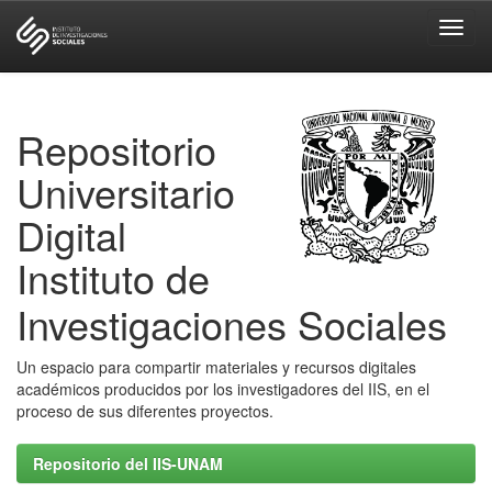
Skip
navigation
Repositorio
Universitario
Digital
Instituto de
Investigaciones Sociales
Un espacio para compartir materiales y recursos digitales
académicos producidos por los investigadores del IIS, en el
proceso de sus diferentes proyectos.
Repositorio del IIS-UNAM