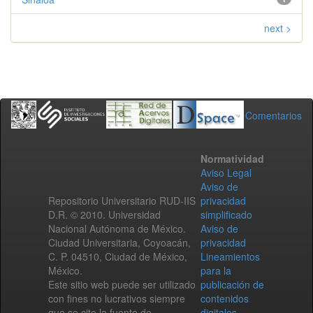
next >
Comentarios
Normatividad
Aviso Legal
Aviso de
Repositorio Universitario RUD-IIS
privacidad
D.R. © 2010. Universidad
simplificado
Nacional Autónoma de México.
Aviso de
Ciudad Universitaria, Coyoacán,
privacidad
C. P. 04510, Ciudad de México,
Lineamientos
México.
para la
Este sitio web puede ser utilizado
publicación de
con fines no lucrativos siempre
contenidos
que se cite la fuente de
digitales