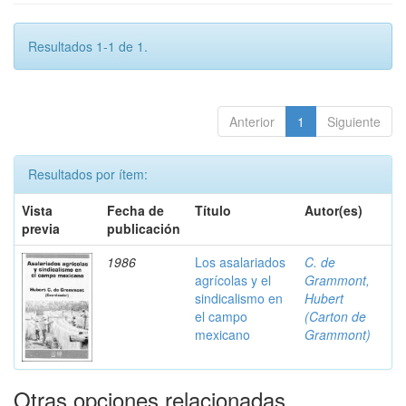
Resultados 1-1 de 1.
Anterior
1
Siguiente
Resultados por ítem:
Vista
Fecha de
Título
Autor(es)
previa
publicación
1986
Los asalariados
C. de
agrícolas y el
Grammont,
sindicalismo en
Hubert
el campo
(Carton de
mexicano
Grammont)
Otras opciones relacionadas