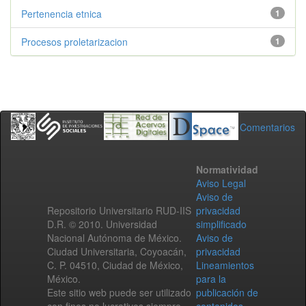
Pertenencia etnica
1
Procesos proletarizacion
1
Comentarios
Normatividad
Aviso Legal
Aviso de
Repositorio Universitario RUD-IIS
privacidad
D.R. © 2010. Universidad
simplificado
Nacional Autónoma de México.
Aviso de
Ciudad Universitaria, Coyoacán,
privacidad
C. P. 04510, Ciudad de México,
Lineamientos
México.
para la
Este sitio web puede ser utilizado
publicación de