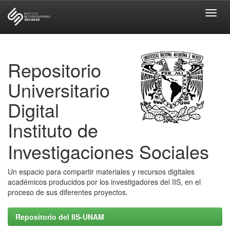
Skip
navigation
Repositorio
Universitario
Digital
Instituto de
Investigaciones Sociales
Un espacio para compartir materiales y recursos digitales
académicos producidos por los investigadores del IIS, en el
proceso de sus diferentes proyectos.
Repositorio del IIS-UNAM