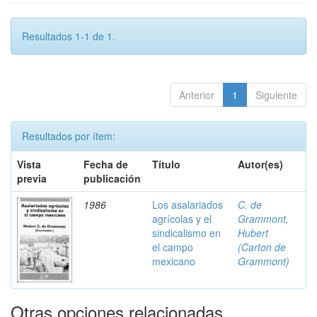
Resultados 1-1 de 1.
Anterior
1
Siguiente
Resultados por ítem:
Vista
Fecha de
Título
Autor(es)
previa
publicación
1986
Los asalariados
C. de
agrícolas y el
Grammont,
sindicalismo en
Hubert
el campo
(Carton de
mexicano
Grammont)
Otras opciones relacionadas