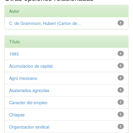
Autor
C. de Grammont, Hubert (Carton de...
1
Título
1983
1
Acumulacion de capital
1
Agro mexicano
1
Asalariados agricolas
1
Caracter del empleo
1
Chiapas
1
Organizacion sindical
1