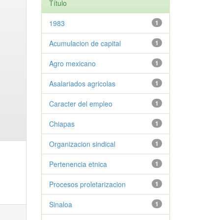
Título
1983
1
Acumulacion de capital
1
Agro mexicano
1
Asalariados agricolas
1
Caracter del empleo
1
Chiapas
1
Organizacion sindical
1
Pertenencia etnica
1
Procesos proletarizacion
1
Sinaloa
1