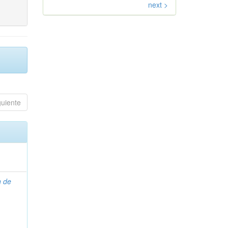
next >
guiente
n de