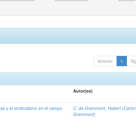
Anterior
1
Si
Autor(es)
las y el sindicalismo en el campo
C. de Grammont, Hubert (Carto
Grammont)