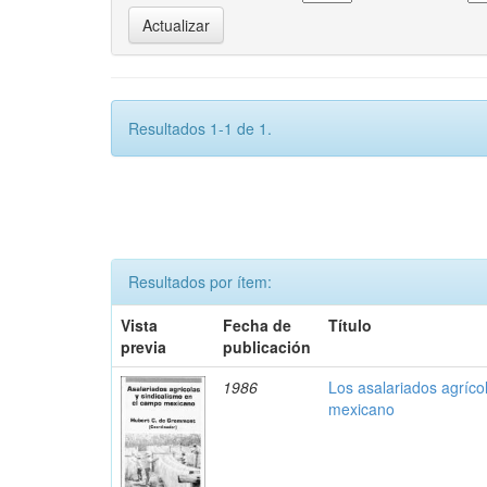
Resultados 1-1 de 1.
Resultados por ítem:
Vista
Fecha de
Título
previa
publicación
1986
Los asalariados agríco
mexicano