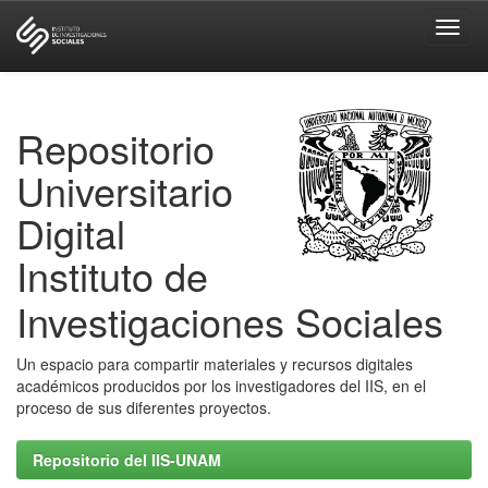
Skip
navigation
Repositorio
Universitario
Digital
Instituto de
Investigaciones Sociales
Un espacio para compartir materiales y recursos digitales
académicos producidos por los investigadores del IIS, en el
proceso de sus diferentes proyectos.
Repositorio del IIS-UNAM