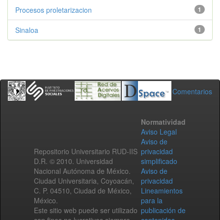
Procesos proletarizacion
1
Sinaloa
1
Comentarios
Normatividad
Aviso Legal
Aviso de
Repositorio Universitario RUD-IIS
privacidad
D.R. © 2010. Universidad
simplificado
Nacional Autónoma de México.
Aviso de
Ciudad Universitaria, Coyoacán,
privacidad
C. P. 04510, Ciudad de México,
Lineamientos
México.
para la
Este sitio web puede ser utilizado
publicación de