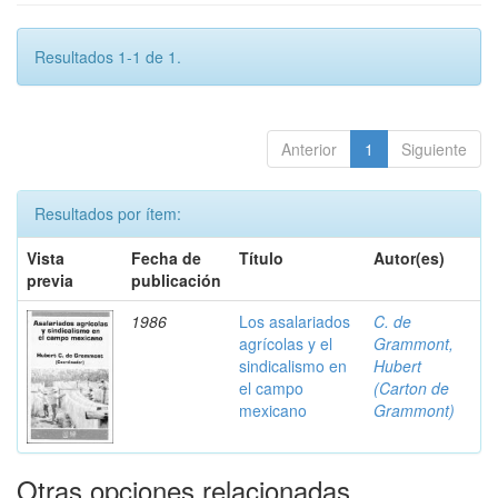
Resultados 1-1 de 1.
Anterior
1
Siguiente
Resultados por ítem:
Vista
Fecha de
Título
Autor(es)
previa
publicación
1986
Los asalariados
C. de
agrícolas y el
Grammont,
sindicalismo en
Hubert
el campo
(Carton de
mexicano
Grammont)
Otras opciones relacionadas