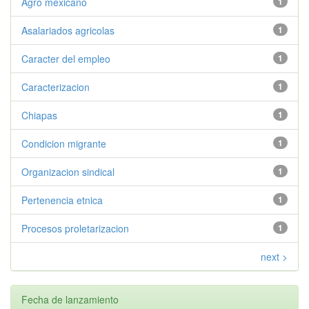
Agro mexicano
1
Asalariados agricolas
1
Caracter del empleo
1
Caracterizacion
1
Chiapas
1
Condicion migrante
1
Organizacion sindical
1
Pertenencia etnica
1
Procesos proletarizacion
1
next >
Fecha de lanzamiento