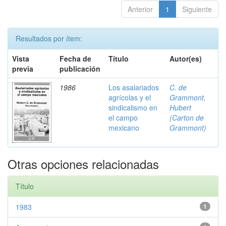
Anterior
1
Siguiente
Resultados por ítem:
Vista
Fecha de
Título
Autor(es)
previa
publicación
1986
Los asalariados
C. de
agrícolas y el
Grammont,
sindicalismo en
Hubert
el campo
(Carton de
mexicano
Grammont)
Otras opciones relacionadas
Título
1983
1