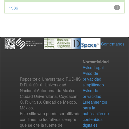
1986
1
Comentarios
Normatividad
Aviso Legal
Aviso de
Repositorio Universitario RUD-IIS
privacidad
D.R. © 2010. Universidad
simplificado
Nacional Autónoma de México.
Aviso de
Ciudad Universitaria, Coyoacán,
privacidad
C. P. 04510, Ciudad de México,
Lineamientos
México.
para la
Este sitio web puede ser utilizado
publicación de
con fines no lucrativos siempre
contenidos
que se cite la fuente de
digitales