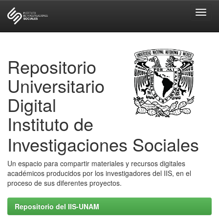
Skip
navigation
Repositorio
Universitario
Digital
Instituto de
Investigaciones Sociales
Un espacio para compartir materiales y recursos digitales
académicos producidos por los investigadores del IIS, en el
proceso de sus diferentes proyectos.
Repositorio del IIS-UNAM