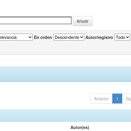
En orden
Autor/registro
Anterior
1
Si
Autor(es)