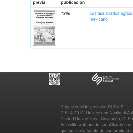
previa
publicación
1986
Los asalariados agríco
mexicano
Repositorio Universitario RUD-IIS
D.R. © 2010. Universidad Nacional A
Ciudad Universitaria, Coyoacán, C. P.
Este sitio web puede ser utilizado con 
que se cite la fuente de conformidad 