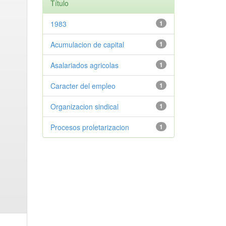
Título
1983
1
Acumulacion de capital
1
Asalariados agricolas
1
Caracter del empleo
1
Organizacion sindical
1
Procesos proletarizacion
1