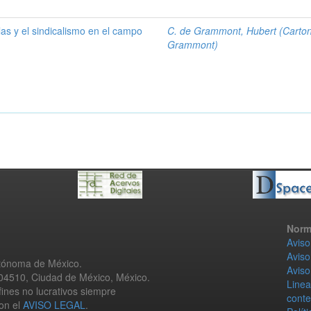
las y el sindicalismo en el campo
C. de Grammont, Hubert (Carto
Grammont)
Norm
Aviso
Aviso
utónoma de México.
Aviso
 04510, Ciudad de México, México.
Linea
fines no lucrativos siempre
conte
con el
AVISO LEGAL
.