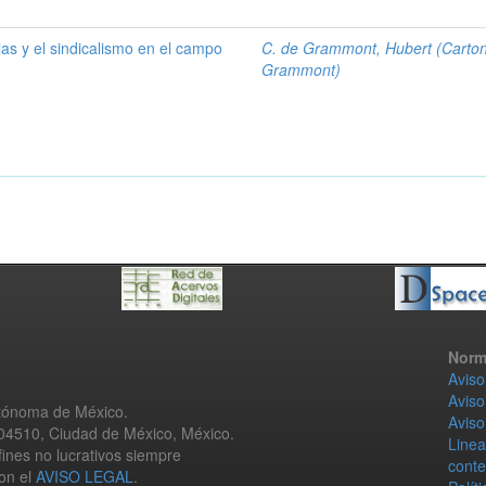
las y el sindicalismo en el campo
C. de Grammont, Hubert (Carto
Grammont)
Norm
Aviso
Aviso
utónoma de México.
Aviso
 04510, Ciudad de México, México.
Linea
fines no lucrativos siempre
conte
con el
AVISO LEGAL
.