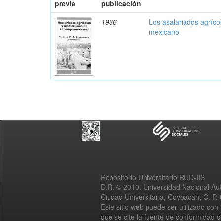
previa
publicación
1986
Los asalariados agríco
mexicano
Repositorio Universitario RUD-IIS
D.R. © 2010. Universidad Nacional A
Ciudad Universitaria, Coyoacán, C. P.
Este sitio web puede ser utilizado con 
que se cite la fuente de conformidad 