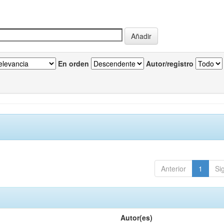
En orden
Autor/registro
Anterior
1
Si
Autor(es)