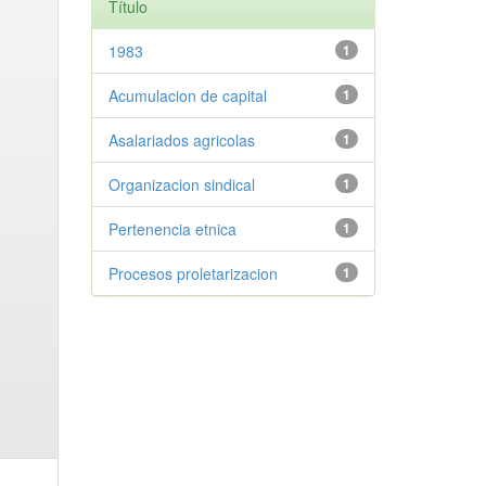
Título
1983
1
Acumulacion de capital
1
Asalariados agricolas
1
Organizacion sindical
1
Pertenencia etnica
1
Procesos proletarizacion
1