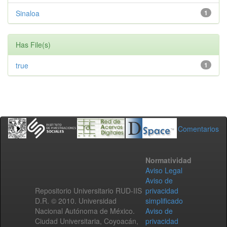
Sinaloa
1
Has File(s)
true
1
Comentarios
Normatividad
Aviso Legal
Aviso de
Repositorio Universitario RUD-IIS
privacidad
D.R. © 2010. Universidad
simplificado
Nacional Autónoma de México.
Aviso de
Ciudad Universitaria, Coyoacán,
privacidad