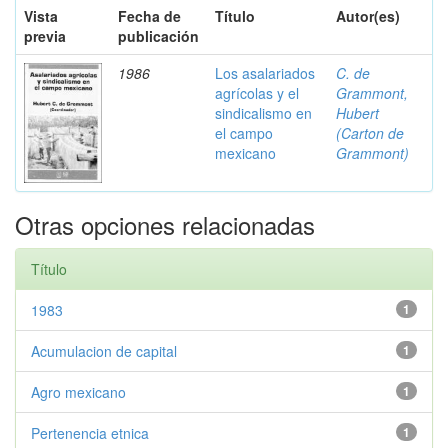
Vista
Fecha de
Título
Autor(es)
previa
publicación
1986
Los asalariados
C. de
agrícolas y el
Grammont,
sindicalismo en
Hubert
el campo
(Carton de
mexicano
Grammont)
Otras opciones relacionadas
Título
1983
1
Acumulacion de capital
1
Agro mexicano
1
Pertenencia etnica
1