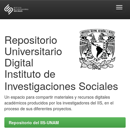
Skip
navigation
Repositorio
Universitario
Digital
Instituto de
Investigaciones Sociales
Un espacio para compartir materiales y recursos digitales
académicos producidos por los investigadores del IIS, en el
proceso de sus diferentes proyectos.
Repositorio del IIS-UNAM