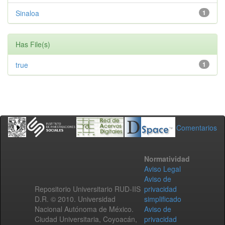
Sinaloa
1
Has File(s)
true
1
Comentarios
Normatividad
Aviso Legal
Aviso de
Repositorio Universitario RUD-IIS
privacidad
D.R. © 2010. Universidad
simplificado
Nacional Autónoma de México.
Aviso de
Ciudad Universitaria, Coyoacán,
privacidad