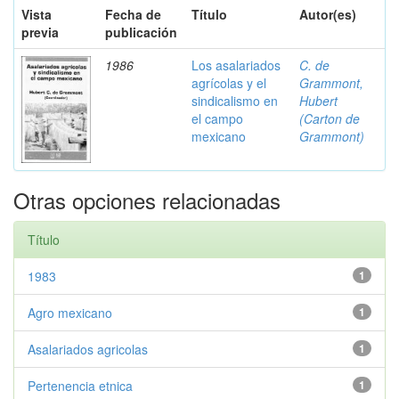
Vista
Fecha de
Título
Autor(es)
previa
publicación
1986
Los asalariados
C. de
agrícolas y el
Grammont,
sindicalismo en
Hubert
el campo
(Carton de
mexicano
Grammont)
Otras opciones relacionadas
Título
1983
1
Agro mexicano
1
Asalariados agricolas
1
Pertenencia etnica
1