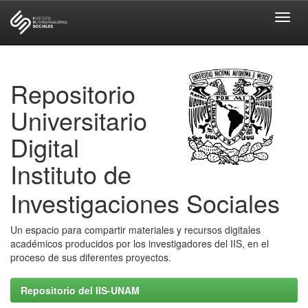
Skip
navigation
Repositorio
Universitario
Digital
Instituto de
Investigaciones Sociales
Un espacio para compartir materiales y recursos digitales
académicos producidos por los investigadores del IIS, en el
proceso de sus diferentes proyectos.
Repositorio del IIS-UNAM