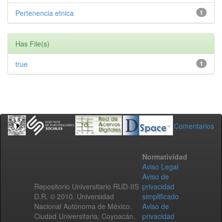
Pertenencia etnica
1
Has File(s)
true
1
Comentarios
Normatividad
Aviso Legal
Aviso de
Repositorio Universitario RUD-IIS
privacidad
D.R. © 2010. Universidad
simplificado
Nacional Autónoma de México.
Aviso de
Ciudad Universitaria, Coyoacán,
privacidad