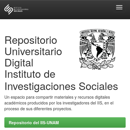
Skip
navigation
Repositorio
Universitario
Digital
Instituto de
Investigaciones Sociales
Un espacio para compartir materiales y recursos digitales
académicos producidos por los investigadores del IIS, en el
proceso de sus diferentes proyectos.
Repositorio del IIS-UNAM