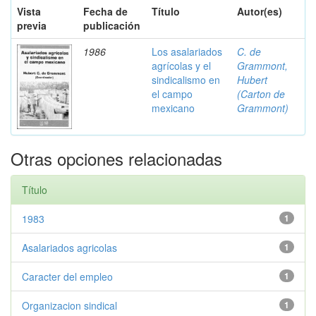
Vista
Fecha de
Título
Autor(es)
previa
publicación
1986
Los asalariados
C. de
agrícolas y el
Grammont,
sindicalismo en
Hubert
el campo
(Carton de
mexicano
Grammont)
Otras opciones relacionadas
Título
1983
1
Asalariados agricolas
1
Caracter del empleo
1
Organizacion sindical
1