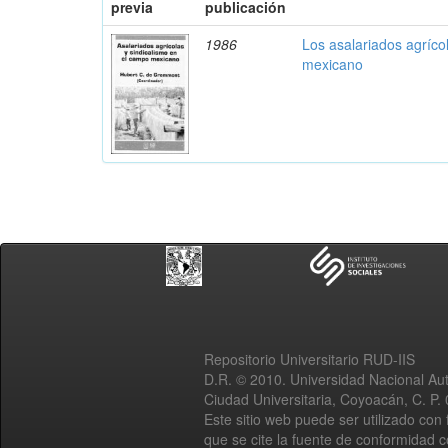
previa
publicación
1986
Los asalariados agríco
mexicano
Repositorio Universitario RUD-IIS
D.R. © 2010. Universidad Nacional A
Ciudad Universitaria, Coyoacán, C. P.
Este sitio web puede ser utilizado con 
que se cite la fuente de conformidad 