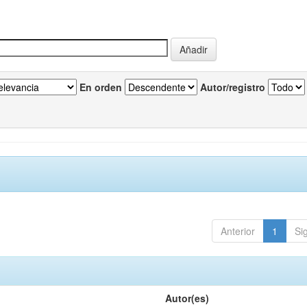
En orden
Autor/registro
Anterior
1
Si
Autor(es)