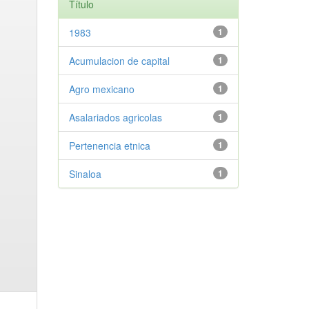
Título
1983
1
Acumulacion de capital
1
Agro mexicano
1
Asalariados agricolas
1
Pertenencia etnica
1
Sinaloa
1