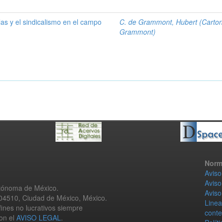
las y el sindicalismo en el campo
C. de Grammont, Hubert (Carto
Grammont)
Norm
Aviso
Aviso
utónoma de México.
Aviso
 04510, Ciudad de México, México.
Linea
fines no lucrativos siempre
conte
con el
AVISO LEGAL
.