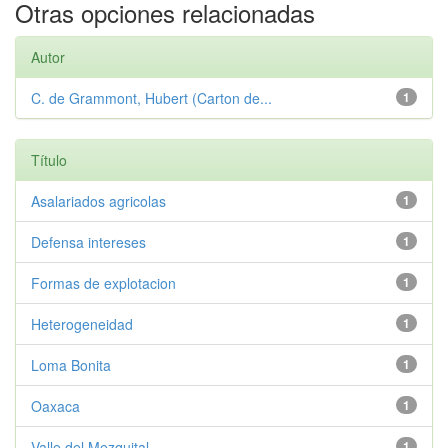
Otras opciones relacionadas
Autor
C. de Grammont, Hubert (Carton de...
1
Título
Asalariados agricolas
1
Defensa intereses
1
Formas de explotacion
1
Heterogeneidad
1
Loma Bonita
1
Oaxaca
1
Valle del Mezquital
1