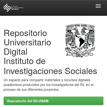
Skip
navigation
Repositorio
Universitario
Digital
Instituto de
Investigaciones Sociales
Un espacio para compartir materiales y recursos digitales
académicos producidos por los investigadores del IIS, en el
proceso de sus diferentes proyectos.
Repositorio del IIS-UNAM