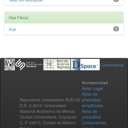
Has File(s)
true
1
Comentarios
Normatividad
Aviso Legal
Aviso de
Repositorio Universitario RUD-IIS
privacidad
D.R. © 2010. Universidad
simplificado
Nacional Autónoma de México.
Aviso de
Ciudad Universitaria, Coyoacán,
privacidad
C. P. 04510, Ciudad de México,
Lineamientos