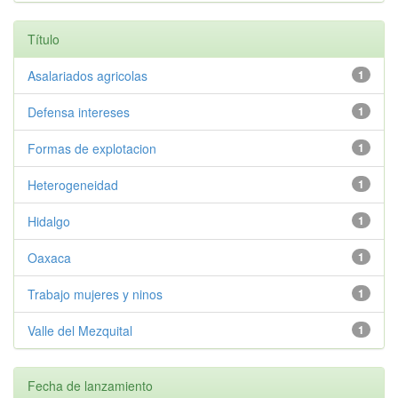
Título
Asalariados agricolas
1
Defensa intereses
1
Formas de explotacion
1
Heterogeneidad
1
Hidalgo
1
Oaxaca
1
Trabajo mujeres y ninos
1
Valle del Mezquital
1
Fecha de lanzamiento