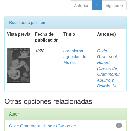
Anterior
1
Siguiente
Resultados por ítem:
Vista previa
Fecha de
Título
Autor(es)
publicación
1972
Jornaleros
C. de
agrícolas de
Grammont,
México
Hubert
(Carton de
Grammont)
;
Aguirre y
Beltrán, M.
Otras opciones relacionadas
Autor
C. de Grammont, Hubert (Carton de...
1