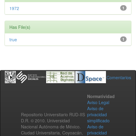
1972
1
Has File(s)
true
1
Comentarios
Normatividad
Aviso Legal
Aviso de
Repositorio Universitario RUD-IIS
privacidad
D.R. © 2010. Universidad
simplificado
Nacional Autónoma de México.
Aviso de
Ciudad Universitaria, Coyoacán,
privacidad