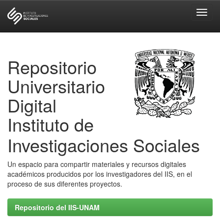
Skip
navigation
Repositorio
Universitario
Digital
Instituto de
Investigaciones Sociales
Un espacio para compartir materiales y recursos digitales
académicos producidos por los investigadores del IIS, en el
proceso de sus diferentes proyectos.
Repositorio del IIS-UNAM