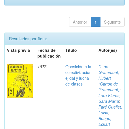
Anterior
1
Siguiente
Resultados por ítem:
Vista previa
Fecha de
Título
Autor(es)
publicación
1976
Oposición a la
C. de
colectivización
Grammont,
ejidal y lucha
Hubert
de clases
(Carton de
Grammont)
;
Lara Flores,
Sara María
;
Paré Ouellet,
Luisa
;
Boege,
Eckart