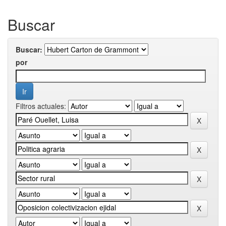
Buscar
Buscar:
por
Filtros actuales: