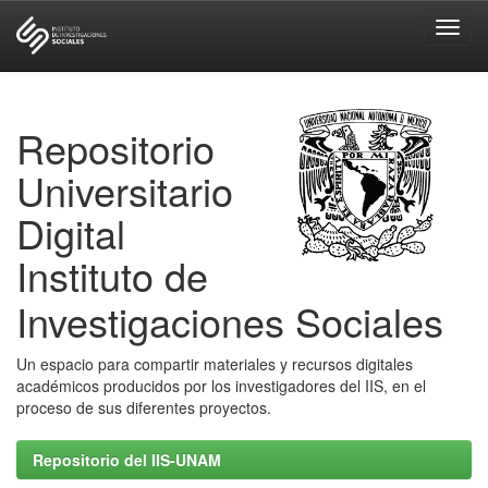
Skip
navigation
Repositorio
Universitario
Digital
Instituto de
Investigaciones Sociales
Un espacio para compartir materiales y recursos digitales
académicos producidos por los investigadores del IIS, en el
proceso de sus diferentes proyectos.
Repositorio del IIS-UNAM