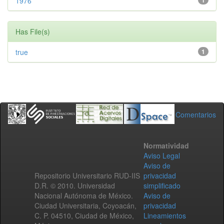
1976
1
Has File(s)
true
1
Comentarios
Normatividad
Aviso Legal
Aviso de
Repositorio Universitario RUD-IIS
privacidad
D.R. © 2010. Universidad
simplificado
Nacional Autónoma de México.
Aviso de
Ciudad Universitaria, Coyoacán,
privacidad
C. P. 04510, Ciudad de México,
Lineamientos