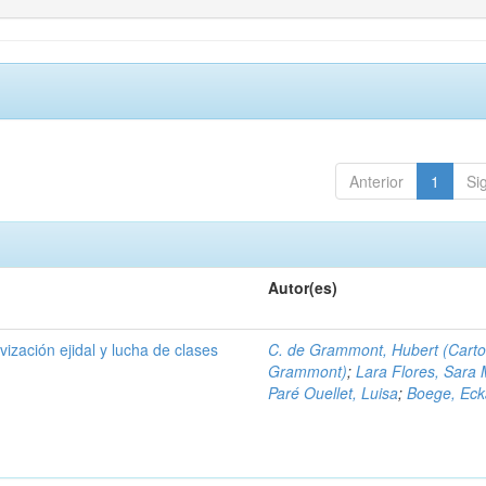
Anterior
1
Si
Autor(es)
ivización ejidal y lucha de clases
C. de Grammont, Hubert (Cart
Grammont)
;
Lara Flores, Sara 
Paré Ouellet, Luisa
;
Boege, Eck