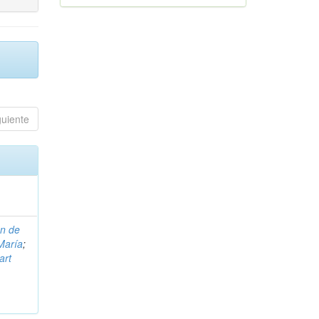
guiente
on de
María
;
art