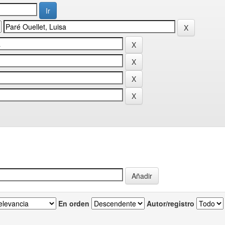
En orden
Autor/registro