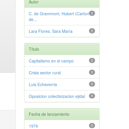
Autor
C. de Grammont, Hubert (Carton
1
de...
Lara Flores, Sara María
1
Título
Capitalismo en el campo
1
Crisis sector rural
1
Luis Echeverria
1
Oposicion colectivizacion ejidal
1
Fecha de lanzamiento
1976
1