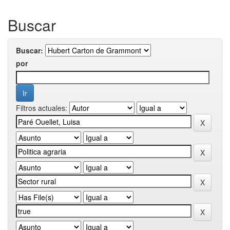
Buscar
Buscar:
por
Filtros actuales: