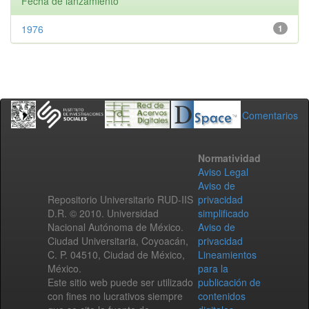
Fecha de lanzamiento
1976
1
Comentarios
Normatividad
Aviso Legal
Aviso de
Repositorio Universitario RUD-IIS
privacidad
D.R. © 2010. Universidad
simplificado
Nacional Autónoma de México.
Aviso de
Ciudad Universitaria, Coyoacán,
privacidad
C. P. 04510, Ciudad de México,
Lineamientos
México.
para la
Este sitio web puede ser utilizado
publicación de
con fines no lucrativos siempre
contenidos