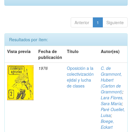
Anterior
1
Siguiente
Resultados por ítem:
Vista previa
Fecha de
Título
Autor(es)
publicación
1976
Oposición a la
C. de
colectivización
Grammont,
ejidal y lucha
Hubert
de clases
(Carton de
Grammont)
;
Lara Flores,
Sara María
;
Paré Ouellet,
Luisa
;
Boege,
Eckart