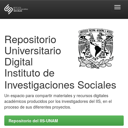
Skip
navigation
Repositorio
Universitario
Digital
Instituto de
Investigaciones Sociales
Un espacio para compartir materiales y recursos digitales
académicos producidos por los investigadores del IIS, en el
proceso de sus diferentes proyectos.
Repositorio del IIS-UNAM