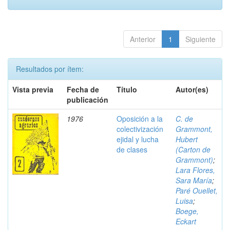
Anterior
1
Siguiente
Resultados por ítem:
Vista previa
Fecha de
Título
Autor(es)
publicación
1976
Oposición a la
C. de
colectivización
Grammont,
ejidal y lucha
Hubert
de clases
(Carton de
Grammont)
;
Lara Flores,
Sara María
;
Paré Ouellet,
Luisa
;
Boege,
Eckart