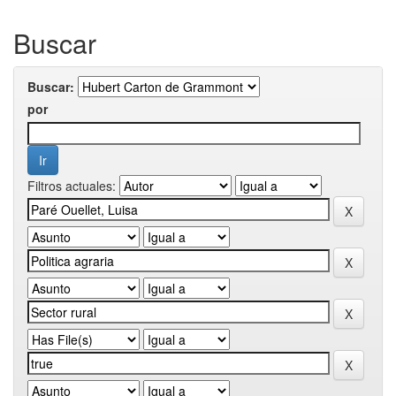
Buscar
Buscar:
por
Filtros actuales: