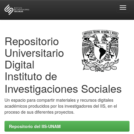
Skip
navigation
Repositorio
Universitario
Digital
Instituto de
Investigaciones Sociales
Un espacio para compartir materiales y recursos digitales
académicos producidos por los investigadores del IIS, en el
proceso de sus diferentes proyectos.
Repositorio del IIS-UNAM