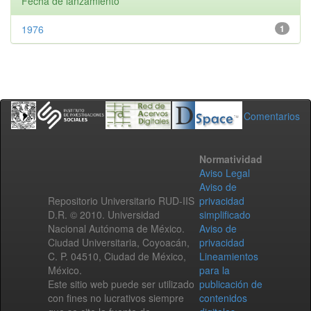
Fecha de lanzamiento
1976
1
Comentarios
Normatividad
Aviso Legal
Aviso de
Repositorio Universitario RUD-IIS
privacidad
D.R. © 2010. Universidad
simplificado
Nacional Autónoma de México.
Aviso de
Ciudad Universitaria, Coyoacán,
privacidad
C. P. 04510, Ciudad de México,
Lineamientos
México.
para la
Este sitio web puede ser utilizado
publicación de
con fines no lucrativos siempre
contenidos