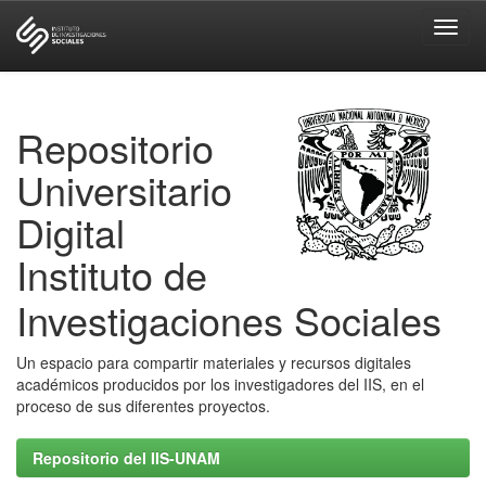
Skip
navigation
Repositorio
Universitario
Digital
Instituto de
Investigaciones Sociales
Un espacio para compartir materiales y recursos digitales
académicos producidos por los investigadores del IIS, en el
proceso de sus diferentes proyectos.
Repositorio del IIS-UNAM