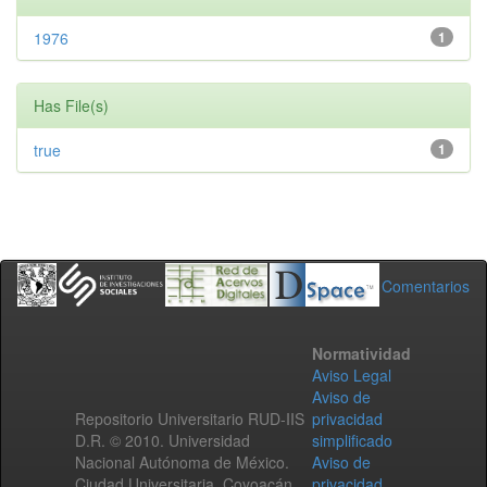
1976
1
Has File(s)
true
1
Comentarios
Normatividad
Aviso Legal
Aviso de
Repositorio Universitario RUD-IIS
privacidad
D.R. © 2010. Universidad
simplificado
Nacional Autónoma de México.
Aviso de
Ciudad Universitaria, Coyoacán,
privacidad