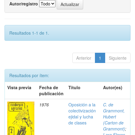
Autor/registro
Resultados 1-1 de 1.
Anterior
1
Siguiente
Resultados por ítem:
Vista previa
Fecha de
Título
Autor(es)
publicación
1976
Oposición a la
C. de
colectivización
Grammont,
ejidal y lucha
Hubert
de clases
(Carton de
Grammont)
;
Lara Flores,