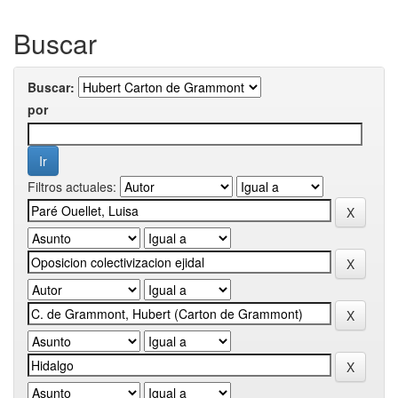
Buscar
Buscar:
por
Filtros actuales: