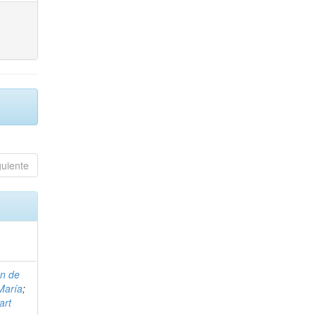
guiente
on de
María
;
art