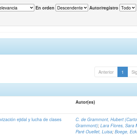
En orden
Autor/registro
Anterior
1
Si
Autor(es)
ivización ejidal y lucha de clases
C. de Grammont, Hubert (Cart
Grammont)
;
Lara Flores, Sara 
Paré Ouellet, Luisa
;
Boege, Eck