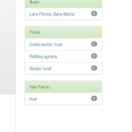
Autor
Lara Flores, Sara María
1
Título
Crisis sector rural
1
Politica agraria
1
Sector rural
1
Has File(s)
true
1