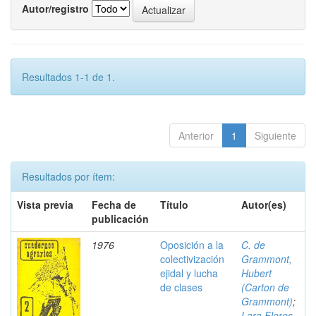
Autor/registro
Resultados 1-1 de 1.
Anterior
1
Siguiente
Resultados por ítem:
Vista previa
Fecha de
Título
Autor(es)
publicación
1976
Oposición a la
C. de
colectivización
Grammont,
ejidal y lucha
Hubert
de clases
(Carton de
Grammont)
;
Lara Flores,