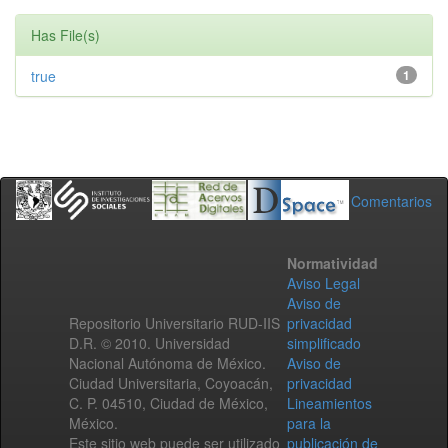
Has File(s)
true
1
Comentarios
Normatividad
Aviso Legal
Aviso de
Repositorio Universitario RUD-IIS
privacidad
D.R. © 2010. Universidad
simplificado
Nacional Autónoma de México.
Aviso de
Ciudad Universitaria, Coyoacán,
privacidad
C. P. 04510, Ciudad de México,
Lineamientos
México.
para la
Este sitio web puede ser utilizado
publicación de