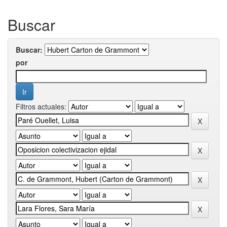
Buscar
Buscar:
por
Filtros actuales: