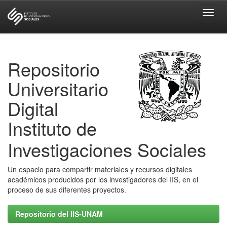
Skip
navigation
Repositorio
Universitario
Digital
Instituto de
Investigaciones Sociales
Un espacio para compartir materiales y recursos digitales
académicos producidos por los investigadores del IIS, en el
proceso de sus diferentes proyectos.
Repositorio del IIS-UNAM