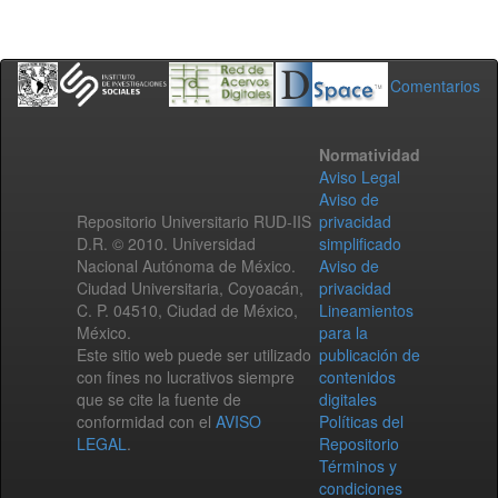
Comentarios
Normatividad
Aviso Legal
Aviso de
Repositorio Universitario RUD-IIS
privacidad
D.R. © 2010. Universidad
simplificado
Nacional Autónoma de México.
Aviso de
Ciudad Universitaria, Coyoacán,
privacidad
C. P. 04510, Ciudad de México,
Lineamientos
México.
para la
Este sitio web puede ser utilizado
publicación de
con fines no lucrativos siempre
contenidos
que se cite la fuente de
digitales
conformidad con el
AVISO
Políticas del
LEGAL
.
Repositorio
Términos y
condiciones