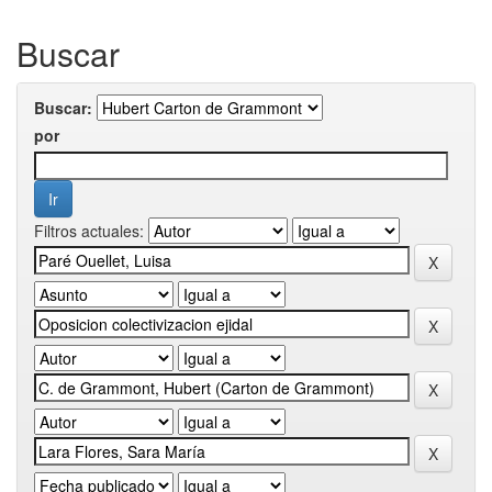
Buscar
Buscar:
por
Filtros actuales: