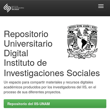
Skip
navigation
Repositorio
Universitario
Digital
Instituto de
Investigaciones Sociales
Un espacio para compartir materiales y recursos digitales
académicos producidos por los investigadores del IIS, en el
proceso de sus diferentes proyectos.
Repositorio del IIS-UNAM