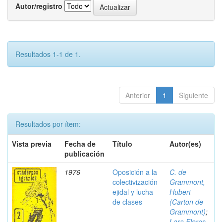
Autor/registro
Resultados 1-1 de 1.
Anterior
1
Siguiente
Resultados por ítem:
Vista previa
Fecha de
Título
Autor(es)
publicación
1976
Oposición a la
C. de
colectivización
Grammont,
ejidal y lucha
Hubert
de clases
(Carton de
Grammont)
;
Lara Flores,