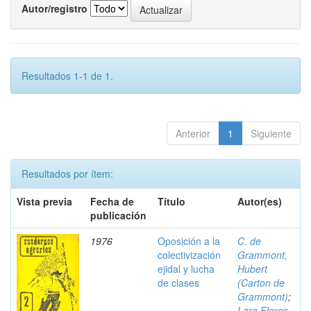
Autor/registro
Resultados 1-1 de 1.
Anterior
1
Siguiente
Resultados por ítem:
Vista previa
Fecha de
Título
Autor(es)
publicación
1976
Oposición a la
C. de
colectivización
Grammont,
ejidal y lucha
Hubert
de clases
(Carton de
Grammont)
;
Lara Flores,