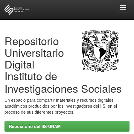
Skip
navigation
Repositorio
Universitario
Digital
Instituto de
Investigaciones Sociales
Un espacio para compartir materiales y recursos digitales
académicos producidos por los investigadores del IIS, en el
proceso de sus diferentes proyectos.
Repositorio del IIS-UNAM