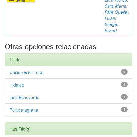
Sara María
;
Paré Ouellet,
Luisa
;
Boege,
Eckart
Otras opciones relacionadas
Título
Crisis sector rural
1
Hidalgo
1
Luis Echeverria
1
Politica agraria
1
Has File(s)