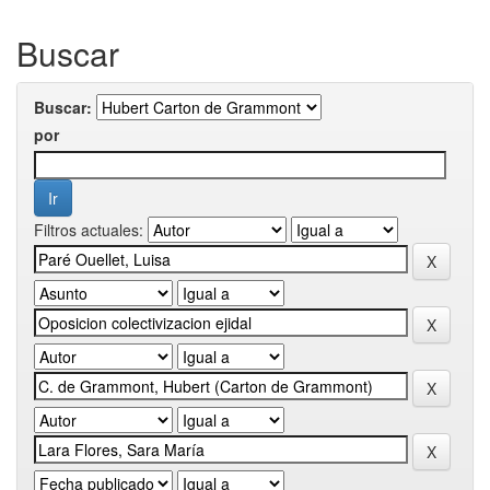
Buscar
Buscar:
por
Filtros actuales: