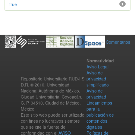
true
1
Comentarios
Normatividad
Aviso Legal
Aviso de
Repositorio Universitario RUD-IIS
privacidad
D.R. © 2010. Universidad
simplificado
Nacional Autónoma de México.
Aviso de
Ciudad Universitaria, Coyoacán,
privacidad
C. P. 04510, Ciudad de México,
Lineamientos
México.
para la
Este sitio web puede ser utilizado
publicación de
con fines no lucrativos siempre
contenidos
que se cite la fuente de
digitales
conformidad con el
AVISO
Políticas del