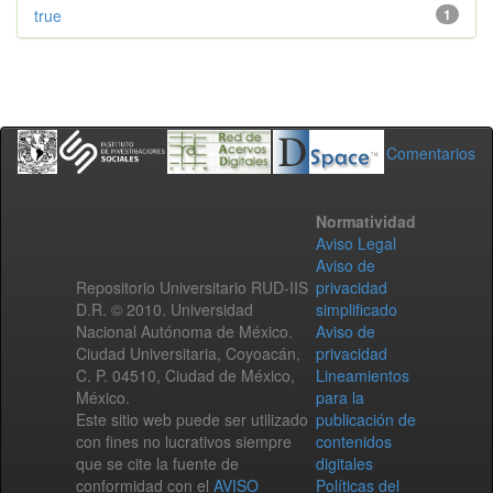
true
1
Comentarios
Normatividad
Aviso Legal
Aviso de
Repositorio Universitario RUD-IIS
privacidad
D.R. © 2010. Universidad
simplificado
Nacional Autónoma de México.
Aviso de
Ciudad Universitaria, Coyoacán,
privacidad
C. P. 04510, Ciudad de México,
Lineamientos
México.
para la
Este sitio web puede ser utilizado
publicación de
con fines no lucrativos siempre
contenidos
que se cite la fuente de
digitales
conformidad con el
AVISO
Políticas del