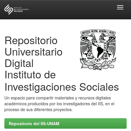
Skip
navigation
Repositorio
Universitario
Digital
Instituto de
Investigaciones Sociales
Un espacio para compartir materiales y recursos digitales
académicos producidos por los investigadores del IIS, en el
proceso de sus diferentes proyectos.
Repositorio del IIS-UNAM