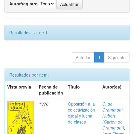
Autor/registro
Resultados 1-1 de 1.
Anterior
1
Siguiente
Resultados por ítem:
Vista previa
Fecha de
Título
Autor(es)
publicación
1976
Oposición a la
C. de
colectivización
Grammont,
ejidal y lucha
Hubert
de clases
(Carton de
Grammont)
;
Lara Flores,