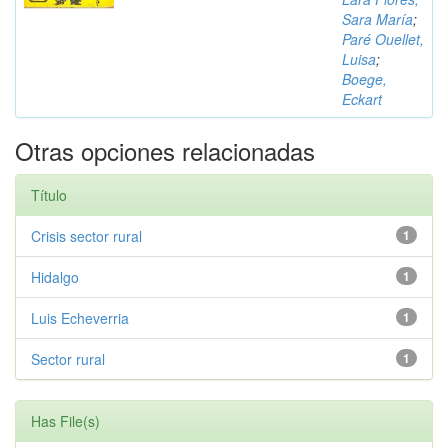
Sara María
;
Paré Ouellet,
Luisa
;
Boege,
Eckart
Otras opciones relacionadas
Título
Crisis sector rural
1
Hidalgo
1
Luis Echeverria
1
Sector rural
1
Has File(s)