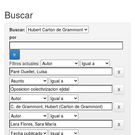
Buscar
Buscar:
por
Filtros actuales: