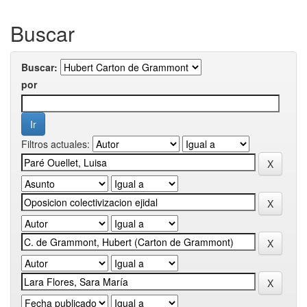
Buscar
Buscar:
por
Filtros actuales: