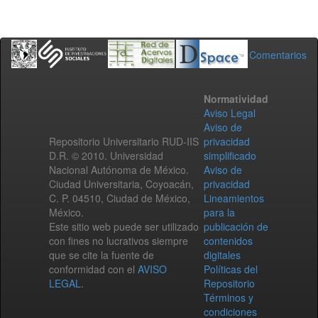
Comentarios
Normatividad
Aviso Legal
Aviso de
Repositorio Universitario RUD-IIS
privacidad
D.R. © 2010. Universidad
simplificado
Nacional Autónoma de México.
Aviso de
Ciudad Universitaria, Coyoacán,
privacidad
C. P. 04510, Ciudad de México,
Lineamientos
México.
para la
Este sitio web puede ser utilizado
publicación de
con fines no lucrativos siempre
contenidos
que se cite la fuente de
digitales
conformidad con el
AVISO
Políticas del
LEGAL
.
Repositorio
Términos y
condiciones