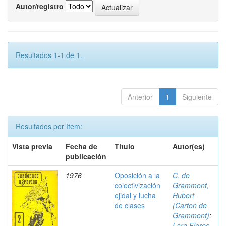
Autor/registro
Resultados 1-1 de 1.
Anterior
1
Siguiente
Resultados por ítem:
Vista previa
Fecha de
Título
Autor(es)
publicación
1976
Oposición a la
C. de
colectivización
Grammont,
ejidal y lucha
Hubert
de clases
(Carton de
Grammont)
;
Lara Flores,