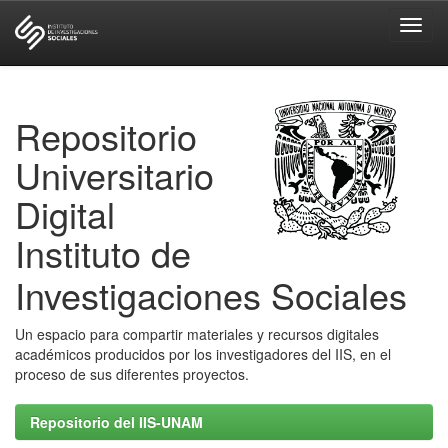
Skip
navigation
Repositorio
Universitario
Digital
Instituto de
Investigaciones Sociales
Un espacio para compartir materiales y recursos digitales
académicos producidos por los investigadores del IIS, en el
proceso de sus diferentes proyectos.
Repositorio del IIS-UNAM