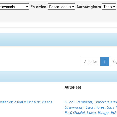
En orden
Autor/registro
Anterior
1
Si
Autor(es)
ivización ejidal y lucha de clases
C. de Grammont, Hubert (Cart
Grammont)
;
Lara Flores, Sara 
Paré Ouellet, Luisa
;
Boege, Eck