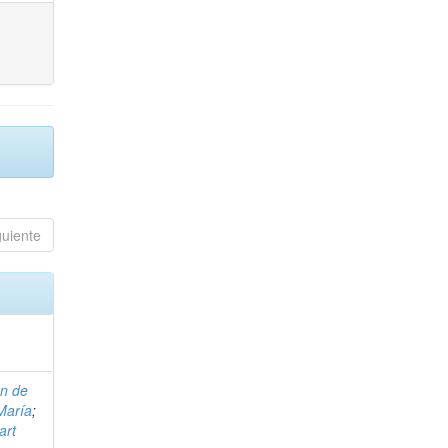
guiente
on de
María
;
art