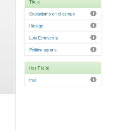
Título
Capitalismo en el campo
1
Hidalgo
1
Luis Echeverria
1
Politica agraria
1
Has File(s)
true
1