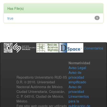
Has File(s)
true
1
Comentarios
Normatividad
Aviso Legal
Aviso de
Repositorio Universitario RUD-IIS
privacidad
D.R. © 2010. Universidad
simplificado
Nacional Autónoma de México.
Aviso de
Ciudad Universitaria, Coyoacán,
privacidad
C. P. 04510, Ciudad de México,
Lineamientos
México.
para la
Este sitio web puede ser utilizado
publicación de