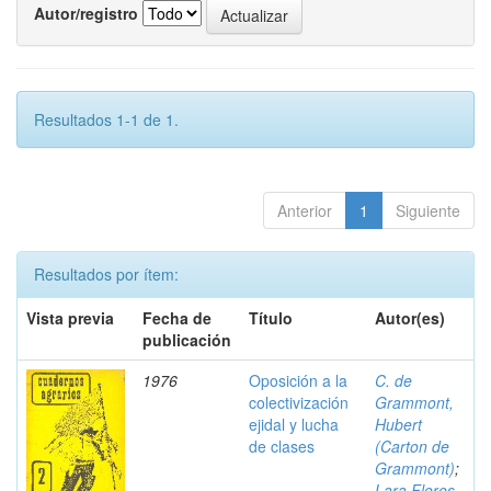
Autor/registro
Resultados 1-1 de 1.
Anterior
1
Siguiente
Resultados por ítem:
Vista previa
Fecha de
Título
Autor(es)
publicación
1976
Oposición a la
C. de
colectivización
Grammont,
ejidal y lucha
Hubert
de clases
(Carton de
Grammont)
;
Lara Flores,