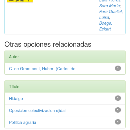
Sara María
;
Paré Ouellet,
Luisa
;
Boege,
Eckart
Otras opciones relacionadas
Autor
C. de Grammont, Hubert (Carton de...
1
Título
Hidalgo
1
Oposicion colectivizacion ejidal
1
Politica agraria
1