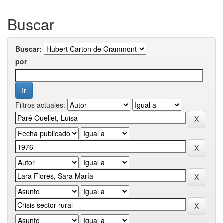
Buscar
Buscar:
por
Filtros actuales: