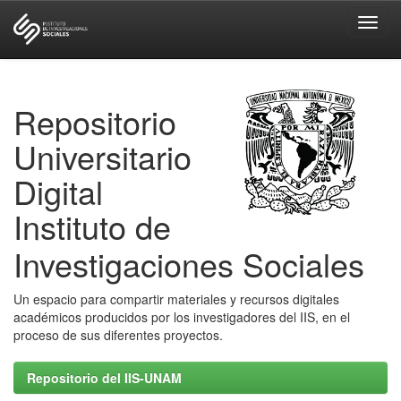
Skip
navigation
Repositorio
Universitario
Digital
Instituto de
Investigaciones Sociales
Un espacio para compartir materiales y recursos digitales
académicos producidos por los investigadores del IIS, en el
proceso de sus diferentes proyectos.
Repositorio del IIS-UNAM