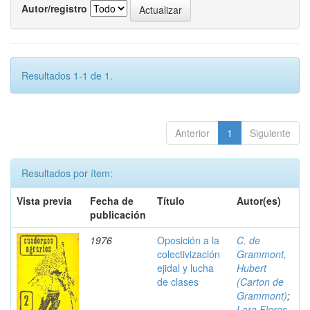
Autor/registro
Resultados 1-1 de 1.
Anterior
1
Siguiente
Resultados por ítem:
Vista previa
Fecha de
Título
Autor(es)
publicación
1976
Oposición a la
C. de
colectivización
Grammont,
ejidal y lucha
Hubert
de clases
(Carton de
Grammont)
;
Lara Flores,