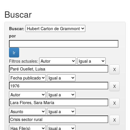
Buscar
Buscar:
por
Filtros actuales: