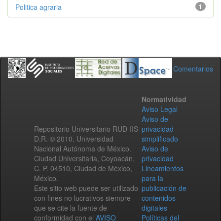
Politica agraria
1
Comentarios
Normatividad
Aviso Legal
Aviso de
Repositorio Universitario RUD-IIS
privacidad
D.R. © 2010. Universidad
simplificado
Nacional Autónoma de México.
Aviso de
Ciudad Universitaria, Coyoacán,
privacidad
C. P. 04510, Ciudad de México,
Lineamientos
México.
para la
Este sitio web puede ser utilizado
publicación de
con fines no lucrativos siempre
contenidos
que se cite la fuente de
digitales
conformidad con el
AVISO
Políticas del