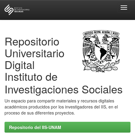
Skip
navigation
Repositorio
Universitario
Digital
Instituto de
Investigaciones Sociales
Un espacio para compartir materiales y recursos digitales
académicos producidos por los investigadores del IIS, en el
proceso de sus diferentes proyectos.
Repositorio del IIS-UNAM