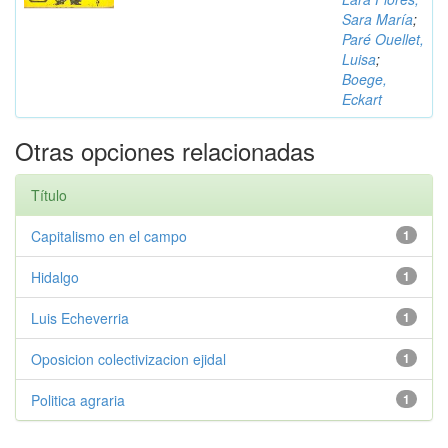
Sara María
;
Paré Ouellet,
Luisa
;
Boege,
Eckart
Otras opciones relacionadas
Título
Capitalismo en el campo
1
Hidalgo
1
Luis Echeverria
1
Oposicion colectivizacion ejidal
1
Politica agraria
1