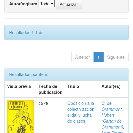
Autor/registro
Resultados 1-1 de 1.
Anterior
1
Siguiente
Resultados por ítem:
Vista previa
Fecha de
Título
Autor(es)
publicación
1976
Oposición a la
C. de
colectivización
Grammont,
ejidal y lucha
Hubert
de clases
(Carton de
Grammont)
;
Lara Flores,