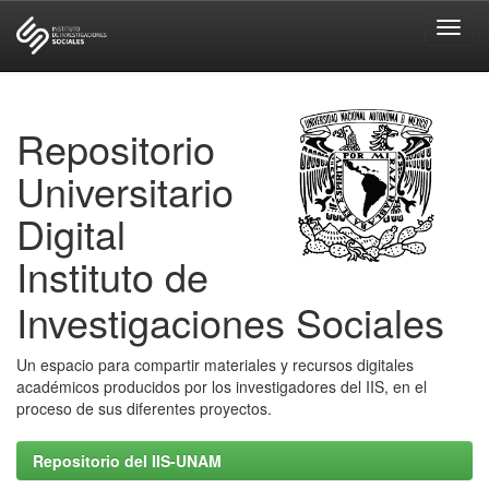
Skip
navigation
Repositorio
Universitario
Digital
Instituto de
Investigaciones Sociales
Un espacio para compartir materiales y recursos digitales
académicos producidos por los investigadores del IIS, en el
proceso de sus diferentes proyectos.
Repositorio del IIS-UNAM