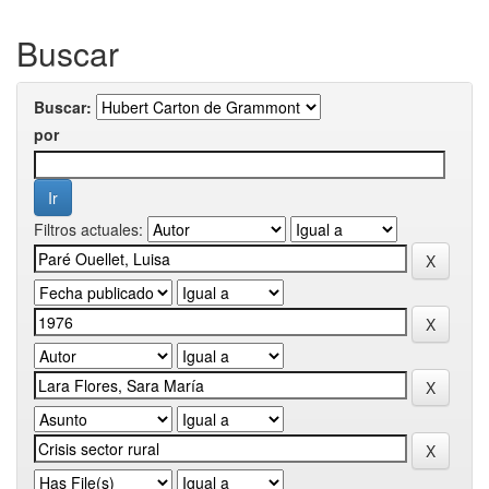
Buscar
Buscar:
por
Filtros actuales: