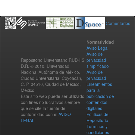
Comentarios
Normatividad
Aviso Legal
Aviso de
Repositorio Universitario RUD-IIS
privacidad
D.R. © 2010. Universidad
simplificado
Nacional Autónoma de México.
Aviso de
Ciudad Universitaria, Coyoacán,
privacidad
C. P. 04510, Ciudad de México,
Lineamientos
México.
para la
Este sitio web puede ser utilizado
publicación de
con fines no lucrativos siempre
contenidos
que se cite la fuente de
digitales
conformidad con el
AVISO
Políticas del
LEGAL
.
Repositorio
Términos y
condiciones