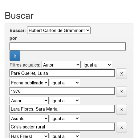
Buscar
Buscar:
por
Filtros actuales: