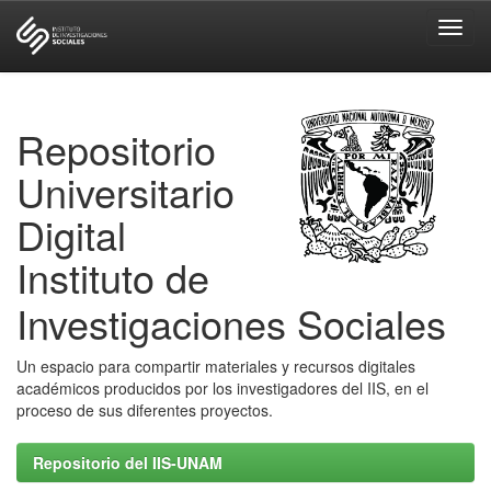
Skip
navigation
Repositorio
Universitario
Digital
Instituto de
Investigaciones Sociales
Un espacio para compartir materiales y recursos digitales
académicos producidos por los investigadores del IIS, en el
proceso de sus diferentes proyectos.
Repositorio del IIS-UNAM