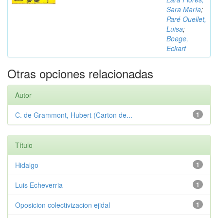
Sara María
;
Paré Ouellet,
Luisa
;
Boege,
Eckart
Otras opciones relacionadas
Autor
C. de Grammont, Hubert (Carton de...
1
Título
Hidalgo
1
Luis Echeverria
1
Oposicion colectivizacion ejidal
1