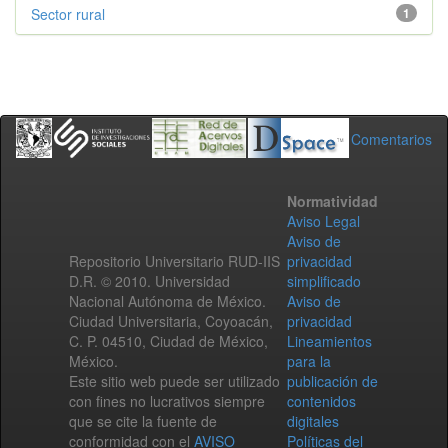
Sector rural
1
Comentarios
Normatividad
Aviso Legal
Aviso de
Repositorio Universitario RUD-IIS
privacidad
D.R. © 2010. Universidad
simplificado
Nacional Autónoma de México.
Aviso de
Ciudad Universitaria, Coyoacán,
privacidad
C. P. 04510, Ciudad de México,
Lineamientos
México.
para la
Este sitio web puede ser utilizado
publicación de
con fines no lucrativos siempre
contenidos
que se cite la fuente de
digitales
conformidad con el
AVISO
Políticas del