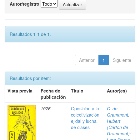
Autor/registro
Resultados 1-1 de 1.
Anterior
1
Siguiente
Resultados por ítem:
Vista previa
Fecha de
Título
Autor(es)
publicación
1976
Oposición a la
C. de
colectivización
Grammont,
ejidal y lucha
Hubert
de clases
(Carton de
Grammont)
;
Lara Flores,