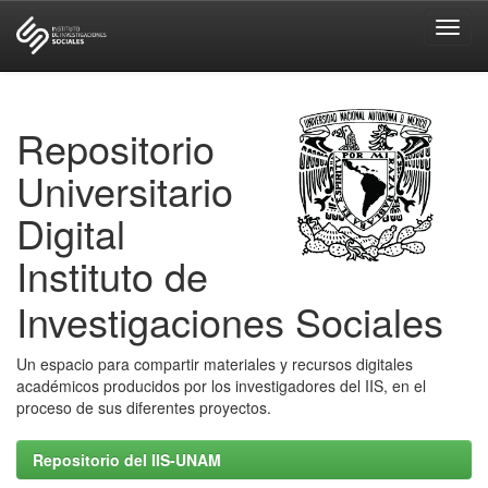
Skip
navigation
Repositorio
Universitario
Digital
Instituto de
Investigaciones Sociales
Un espacio para compartir materiales y recursos digitales
académicos producidos por los investigadores del IIS, en el
proceso de sus diferentes proyectos.
Repositorio del IIS-UNAM