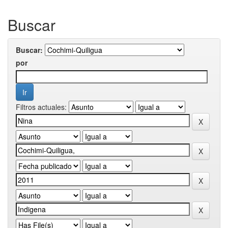
Buscar
Buscar:
por
Filtros actuales: