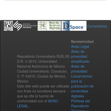
Comentarios
Normatividad
Aviso Legal
Aviso de
Repositorio Universitario RUD-IIS
privacidad
D.R. © 2010. Universidad
simplificado
Nacional Autónoma de México.
Aviso de
Ciudad Universitaria, Coyoacán,
privacidad
C. P. 04510, Ciudad de México,
Lineamientos
México.
para la
Este sitio web puede ser utilizado
publicación de
con fines no lucrativos siempre
contenidos
que se cite la fuente de
digitales
conformidad con el
AVISO
Políticas del
LEGAL
.
Repositorio
Términos y