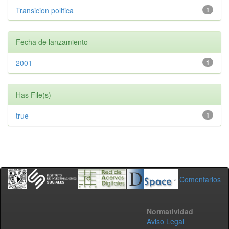
Transicion politica
1
Fecha de lanzamiento
2001
1
Has File(s)
true
1
Comentarios
Normatividad
Aviso Legal