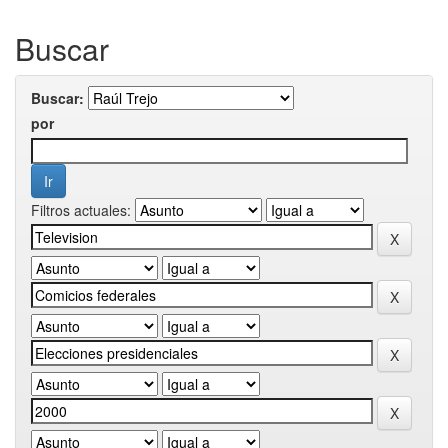
Buscar
Buscar:
por
Filtros actuales: