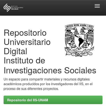
Skip
navigation
Repositorio
Universitario
Digital
Instituto de
Investigaciones Sociales
Un espacio para compartir materiales y recursos digitales
académicos producidos por los investigadores del IIS, en el
proceso de sus diferentes proyectos.
Repositorio del IIS-UNAM