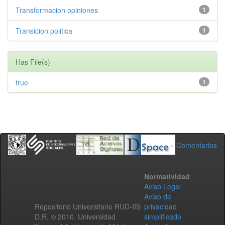
Transformacion opiniones
1
Transicion politica
1
Has File(s)
true
1
Comentarios
Normatividad
Aviso Legal
Aviso de
Repositorio Universitario RUD-IIS
privacidad
D.R. © 2010. Universidad
simplificado