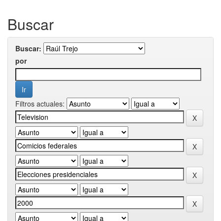
Buscar
Buscar:
por
Filtros actuales: