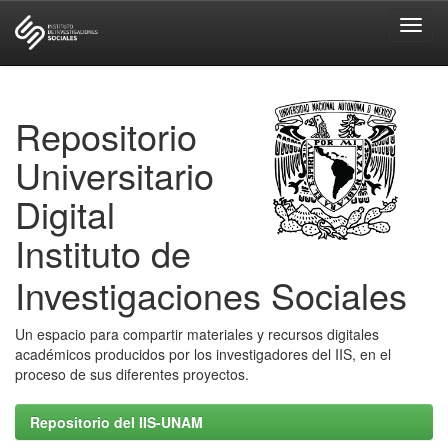
Skip
navigation
Repositorio
Universitario
Digital
Instituto de
Investigaciones Sociales
Un espacio para compartir materiales y recursos digitales
académicos producidos por los investigadores del IIS, en el
proceso de sus diferentes proyectos.
Repositorio del IIS-UNAM