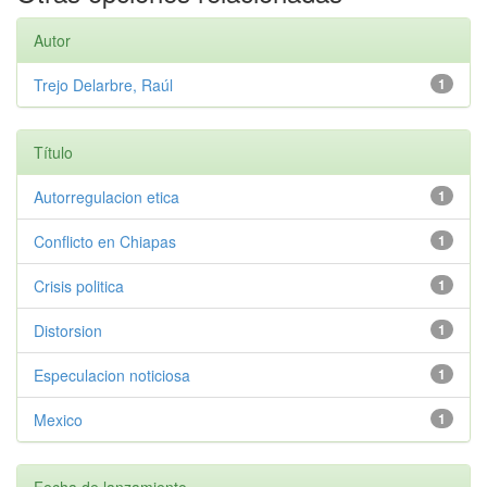
Autor
Trejo Delarbre, Raúl
1
Título
Autorregulacion etica
1
Conflicto en Chiapas
1
Crisis politica
1
Distorsion
1
Especulacion noticiosa
1
Mexico
1