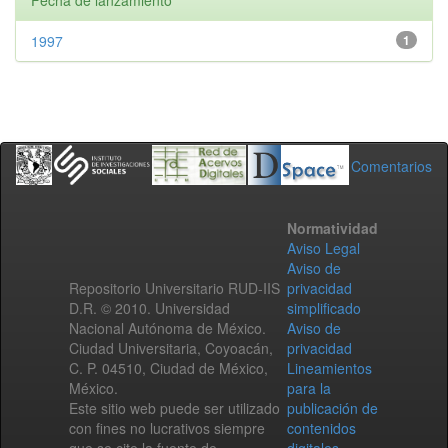
Fecha de lanzamiento
1997
1
Comentarios
Normatividad
Aviso Legal
Aviso de
Repositorio Universitario RUD-IIS
privacidad
D.R. © 2010. Universidad
simplificado
Nacional Autónoma de México.
Aviso de
Ciudad Universitaria, Coyoacán,
privacidad
C. P. 04510, Ciudad de México,
Lineamientos
México.
para la
Este sitio web puede ser utilizado
publicación de
con fines no lucrativos siempre
contenidos