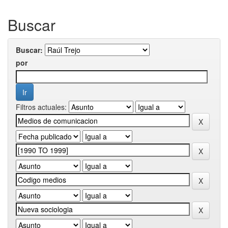
Buscar
Buscar:
por
Filtros actuales: