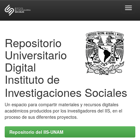
Skip
navigation
Repositorio
Universitario
Digital
Instituto de
Investigaciones Sociales
Un espacio para compartir materiales y recursos digitales
académicos producidos por los investigadores del IIS, en el
proceso de sus diferentes proyectos.
Repositorio del IIS-UNAM