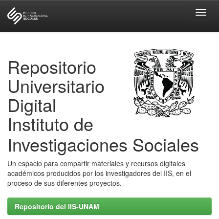
Skip
navigation
Repositorio
Universitario
Digital
Instituto de
Investigaciones Sociales
Un espacio para compartir materiales y recursos digitales
académicos producidos por los investigadores del IIS, en el
proceso de sus diferentes proyectos.
Repositorio del IIS-UNAM