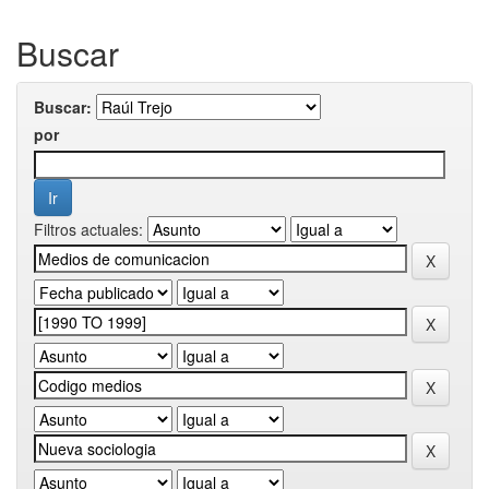
Buscar
Buscar:
por
Filtros actuales: