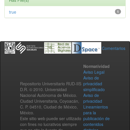
Has File(s)
true
1
Comentarios
Normatividad
Aviso Legal
Aviso de
Repositorio Universitario RUD-IIS
privacidad
D.R. © 2010. Universidad
simplificado
Nacional Autónoma de México.
Aviso de
Ciudad Universitaria, Coyoacán,
privacidad
C. P. 04510, Ciudad de México,
Lineamientos
México.
para la
Este sitio web puede ser utilizado
publicación de
con fines no lucrativos siempre
contenidos