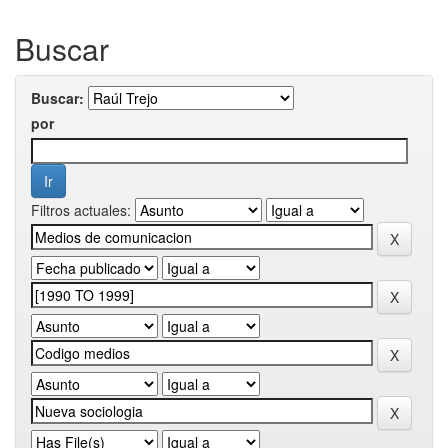
Buscar
Buscar:
por
Filtros actuales: