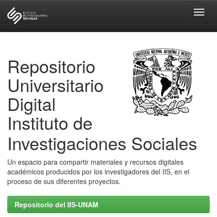
Skip
navigation
Repositorio
Universitario
Digital
Instituto de
Investigaciones Sociales
Un espacio para compartir materiales y recursos digitales
académicos producidos por los investigadores del IIS, en el
proceso de sus diferentes proyectos.
Repositorio del IIS-UNAM