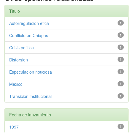
Título
Autorregulacion etica
1
Conflicto en Chiapas
1
Crisis politica
1
Distorsion
1
Especulacion noticiosa
1
Mexico
1
Transicion institucional
1
Fecha de lanzamiento
1997
1