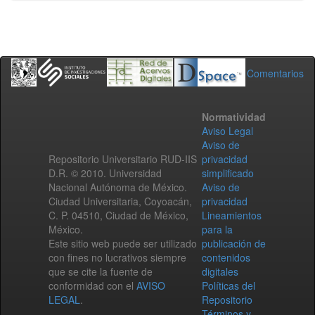
Comentarios
Normatividad
Aviso Legal
Aviso de
Repositorio Universitario RUD-IIS
privacidad
D.R. © 2010. Universidad
simplificado
Nacional Autónoma de México.
Aviso de
Ciudad Universitaria, Coyoacán,
privacidad
C. P. 04510, Ciudad de México,
Lineamientos
México.
para la
Este sitio web puede ser utilizado
publicación de
con fines no lucrativos siempre
contenidos
que se cite la fuente de
digitales
conformidad con el
AVISO
Políticas del
LEGAL
.
Repositorio
Términos y