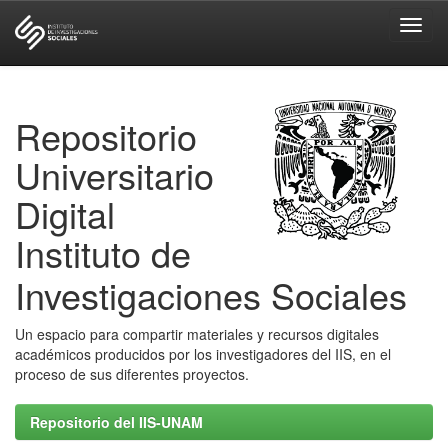
Skip
navigation
Repositorio
Universitario
Digital
Instituto de
Investigaciones Sociales
Un espacio para compartir materiales y recursos digitales
académicos producidos por los investigadores del IIS, en el
proceso de sus diferentes proyectos.
Repositorio del IIS-UNAM