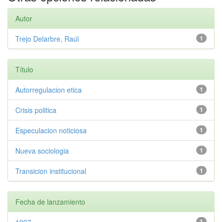
Autor
Trejo Delarbre, Raúl
1
Título
Autorregulacion etica
1
Crisis politica
1
Especulacion noticiosa
1
Nueva sociologia
1
Transicion institucional
1
Fecha de lanzamiento
1