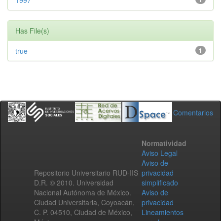
1997
Has File(s)
true
1
Comentarios
Normatividad
Aviso Legal
Aviso de
Repositorio Universitario RUD-IIS
privacidad
D.R. © 2010. Universidad
simplificado
Nacional Autónoma de México.
Aviso de
Ciudad Universitaria, Coyoacán,
privacidad
C. P. 04510, Ciudad de México,
Lineamientos