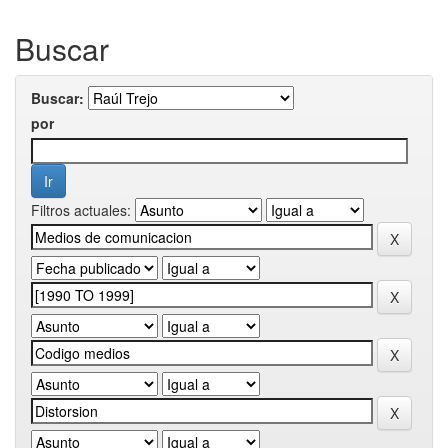
Buscar
Buscar:
por
Filtros actuales: