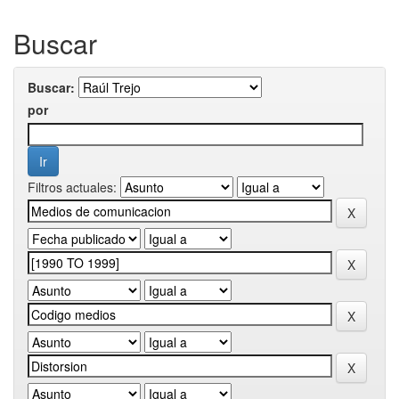
Buscar
Buscar:
por
Filtros actuales: