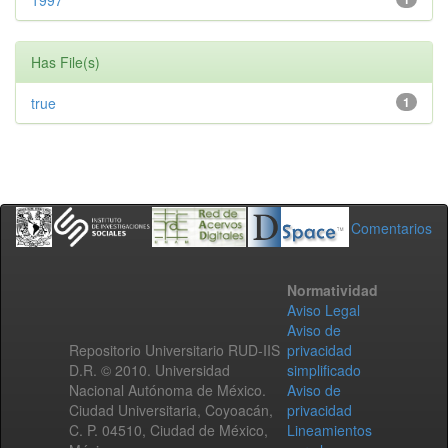
1997
Has File(s)
true
1
Comentarios
Normatividad
Aviso Legal
Aviso de
Repositorio Universitario RUD-IIS
privacidad
D.R. © 2010. Universidad
simplificado
Nacional Autónoma de México.
Aviso de
Ciudad Universitaria, Coyoacán,
privacidad
C. P. 04510, Ciudad de México,
Lineamientos