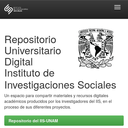
Skip
navigation
Repositorio
Universitario
Digital
Instituto de
Investigaciones Sociales
Un espacio para compartir materiales y recursos digitales
académicos producidos por los investigadores del IIS, en el
proceso de sus diferentes proyectos.
Repositorio del IIS-UNAM