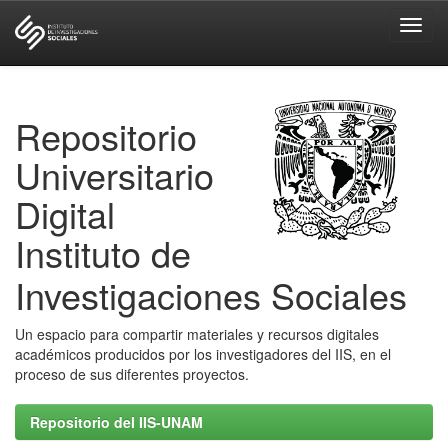
Skip
navigation
Repositorio
Universitario
Digital
Instituto de
Investigaciones Sociales
Un espacio para compartir materiales y recursos digitales
académicos producidos por los investigadores del IIS, en el
proceso de sus diferentes proyectos.
Repositorio del IIS-UNAM