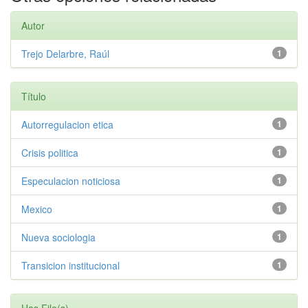
Autor
Trejo Delarbre, Raúl
1
Título
Autorregulacion etica
1
Crisis politica
1
Especulacion noticiosa
1
Mexico
1
Nueva sociologia
1
Transicion institucional
1