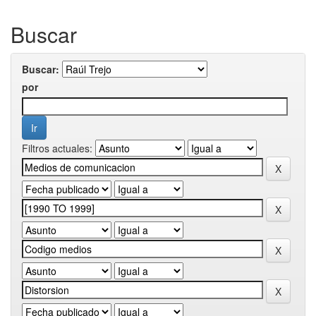
Buscar
Buscar:
por
Filtros actuales: