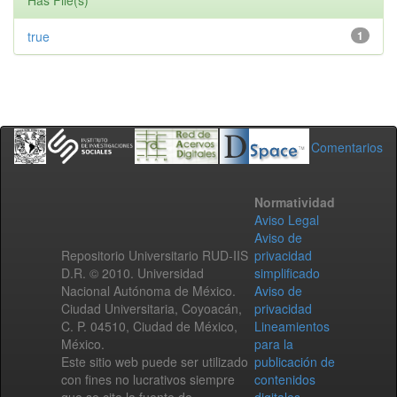
Has File(s)
true
1
Comentarios
Normatividad
Aviso Legal
Aviso de
Repositorio Universitario RUD-IIS
privacidad
D.R. © 2010. Universidad
simplificado
Nacional Autónoma de México.
Aviso de
Ciudad Universitaria, Coyoacán,
privacidad
C. P. 04510, Ciudad de México,
Lineamientos
México.
para la
Este sitio web puede ser utilizado
publicación de
con fines no lucrativos siempre
contenidos