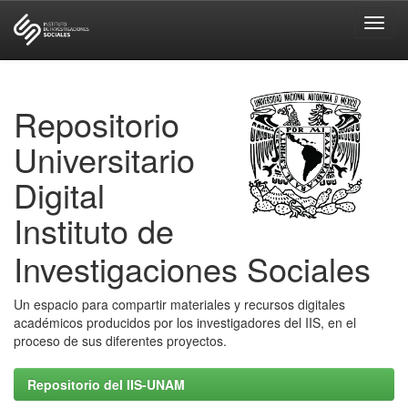
Skip
navigation
Repositorio
Universitario
Digital
Instituto de
Investigaciones Sociales
Un espacio para compartir materiales y recursos digitales
académicos producidos por los investigadores del IIS, en el
proceso de sus diferentes proyectos.
Repositorio del IIS-UNAM