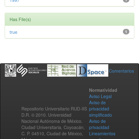
1997
Has File(s)
true
1
Comentarios
Normatividad
Aviso Legal
Aviso de
Repositorio Universitario RUD-IIS
privacidad
D.R. © 2010. Universidad
simplificado
Nacional Autónoma de México.
Aviso de
Ciudad Universitaria, Coyoacán,
privacidad
C. P. 04510, Ciudad de México,
Lineamientos