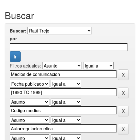
Buscar
Buscar:
por
Filtros actuales: