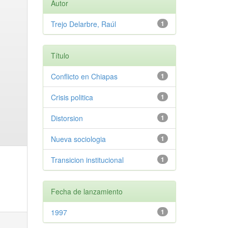
Autor
Trejo Delarbre, Raúl
1
Título
Conflicto en Chiapas
1
Crisis politica
1
Distorsion
1
Nueva sociologia
1
Transicion institucional
1
Fecha de lanzamiento
1997
1