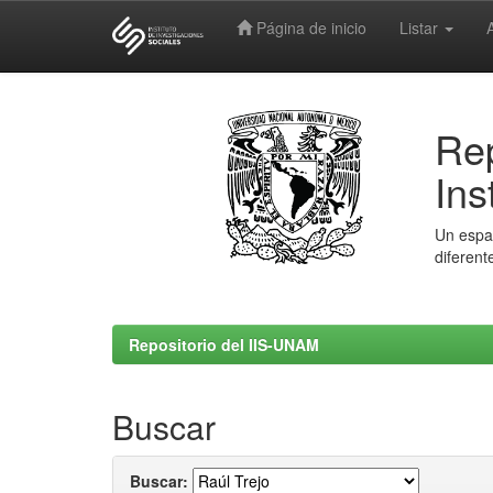
Página de inicio
Listar
Skip
navigation
Rep
Ins
Un espac
diferent
Repositorio del IIS-UNAM
Buscar
Buscar: