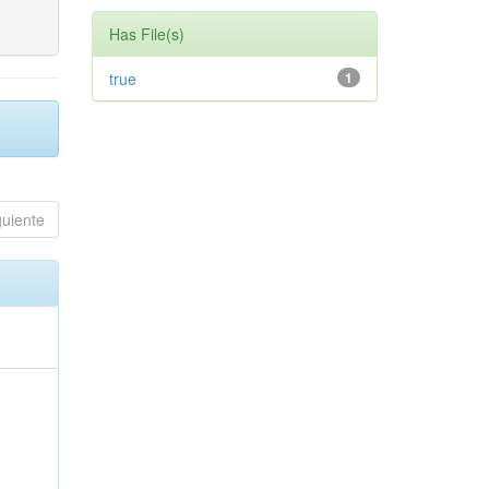
Has File(s)
true
1
guiente