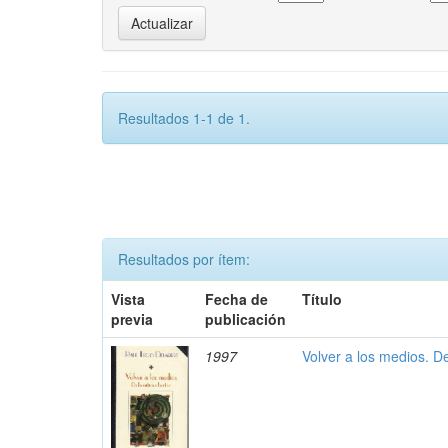
Resultados 1-1 de 1.
Resultados por ítem:
Vista
Fecha de
Título
previa
publicación
1997
Volver a los medios. De 