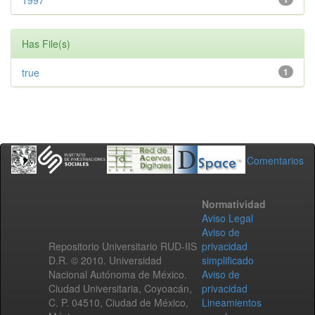
1997
Has File(s)
true
1
Comentarios
Normatividad
Aviso Legal
Aviso de
Repositorio Universitario RUD-IIS
privacidad
D.R. © 2010. Universidad
simplificado
Nacional Autónoma de México.
Aviso de
Ciudad Universitaria, Coyoacán,
privacidad
C. P. 04510, Ciudad de México,
Lineamientos