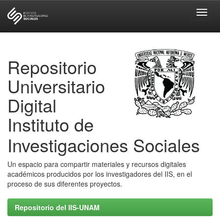
Skip
navigation
Repositorio
Universitario
Digital
Instituto de
Investigaciones Sociales
Un espacio para compartir materiales y recursos digitales
académicos producidos por los investigadores del IIS, en el
proceso de sus diferentes proyectos.
Repositorio del IIS-UNAM