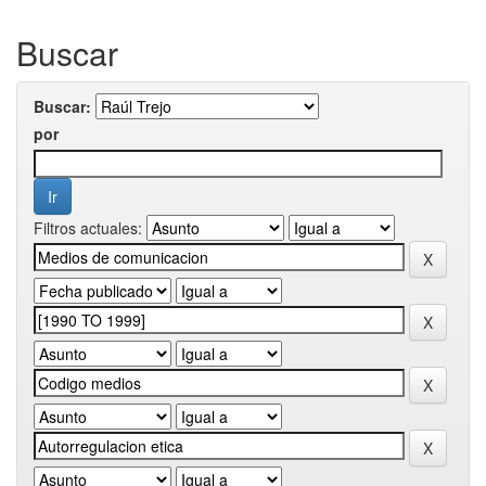
Buscar
Buscar:
por
Filtros actuales: