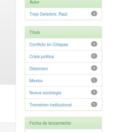
Autor
Trejo Delarbre, Raúl
1
Título
Conflicto en Chiapas
1
Crisis politica
1
Distorsion
1
Mexico
1
Nueva sociologia
1
Transicion institucional
1
Fecha de lanzamiento