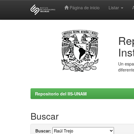
Página de inicio
Listar
Skip
navigation
Rep
Ins
Un espac
diferent
Repositorio del IIS-UNAM
Buscar
Buscar: