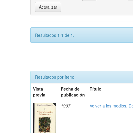
Resultados 1-1 de 1.
Resultados por ítem:
Vista
Fecha de
Título
previa
publicación
1997
Volver a los medios. De 