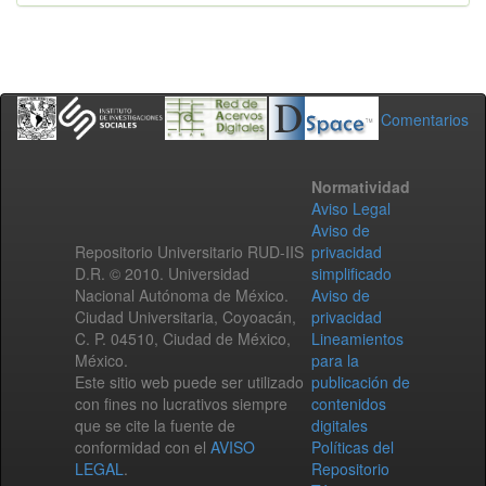
Comentarios
Normatividad
Aviso Legal
Aviso de
Repositorio Universitario RUD-IIS
privacidad
D.R. © 2010. Universidad
simplificado
Nacional Autónoma de México.
Aviso de
Ciudad Universitaria, Coyoacán,
privacidad
C. P. 04510, Ciudad de México,
Lineamientos
México.
para la
Este sitio web puede ser utilizado
publicación de
con fines no lucrativos siempre
contenidos
que se cite la fuente de
digitales
conformidad con el
AVISO
Políticas del
LEGAL
.
Repositorio