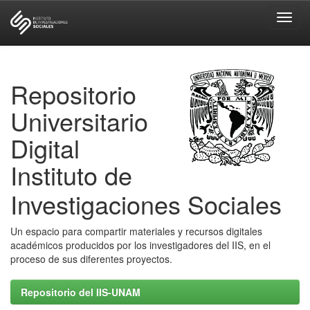
Skip
navigation
Repositorio
Universitario
Digital
Instituto de
Investigaciones Sociales
Un espacio para compartir materiales y recursos digitales
académicos producidos por los investigadores del IIS, en el
proceso de sus diferentes proyectos.
Repositorio del IIS-UNAM