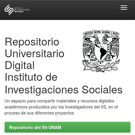
Skip
navigation
Repositorio
Universitario
Digital
Instituto de
Investigaciones Sociales
Un espacio para compartir materiales y recursos digitales
académicos producidos por los investigadores del IIS, en el
proceso de sus diferentes proyectos.
Repositorio del IIS-UNAM