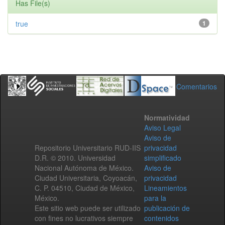
Has File(s)
true
1
Comentarios
Normatividad
Aviso Legal
Aviso de
Repositorio Universitario RUD-IIS
privacidad
D.R. © 2010. Universidad
simplificado
Nacional Autónoma de México.
Aviso de
Ciudad Universitaria, Coyoacán,
privacidad
C. P. 04510, Ciudad de México,
Lineamientos
México.
para la
Este sitio web puede ser utilizado
publicación de
con fines no lucrativos siempre
contenidos