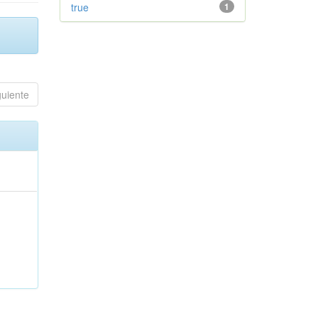
true
1
guiente