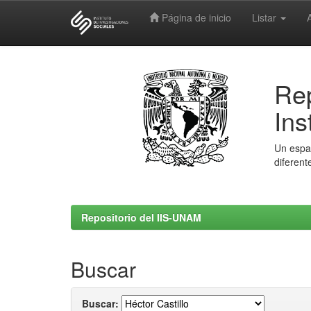
Página de inicio
Listar
Skip
navigation
Rep
Ins
Un espac
diferent
Repositorio del IIS-UNAM
Buscar
Buscar: