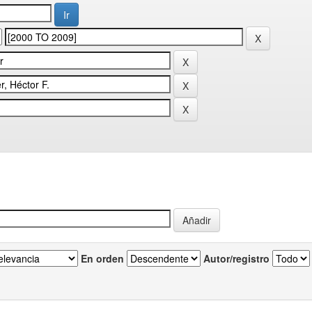
En orden
Autor/registro