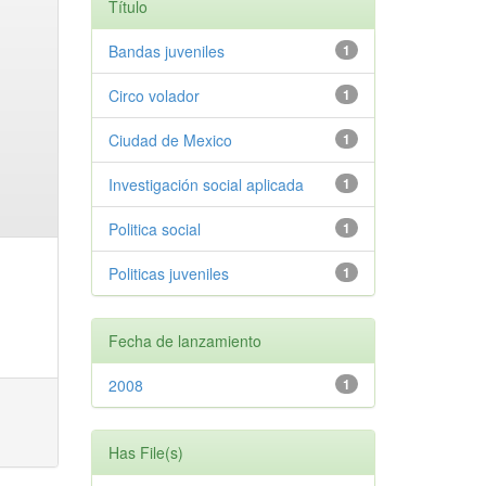
Título
Bandas juveniles
1
Circo volador
1
Ciudad de Mexico
1
Investigación social aplicada
1
Politica social
1
Politicas juveniles
1
Fecha de lanzamiento
2008
1
Has File(s)