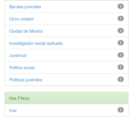
Bandas juveniles
1
Circo volador
1
Ciudad de Mexico
1
Investigación social aplicada
1
Juventud
1
Politica social
1
Politicas juveniles
1
Has File(s)
true
1