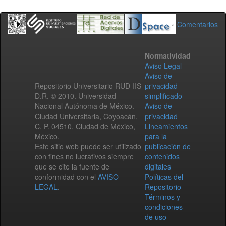
Comentarios
Normatividad
Aviso Legal
Aviso de
Repositorio Universitario RUD-IIS
privacidad
D.R. © 2010. Universidad
simplificado
Nacional Autónoma de México.
Aviso de
Ciudad Universitaria, Coyoacán,
privacidad
C. P. 04510, Ciudad de México,
Lineamientos
México.
para la
Este sitio web puede ser utilizado
publicación de
con fines no lucrativos siempre
contenidos
que se cite la fuente de
digitales
conformidad con el
AVISO
Políticas del
LEGAL
.
Repositorio
Términos y
condiciones
de uso