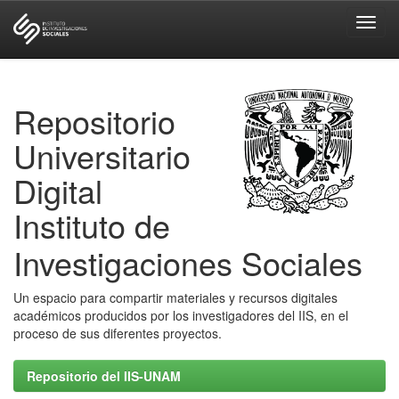
Skip
navigation
Repositorio
Universitario
Digital
Instituto de
Investigaciones Sociales
Un espacio para compartir materiales y recursos digitales
académicos producidos por los investigadores del IIS, en el
proceso de sus diferentes proyectos.
Repositorio del IIS-UNAM