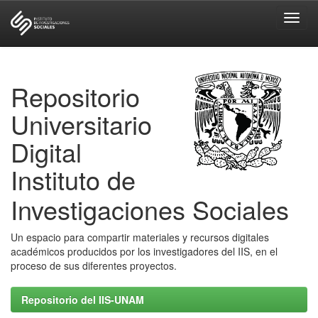
Skip
navigation
Repositorio
Universitario
Digital
Instituto de
Investigaciones Sociales
Un espacio para compartir materiales y recursos digitales
académicos producidos por los investigadores del IIS, en el
proceso de sus diferentes proyectos.
Repositorio del IIS-UNAM