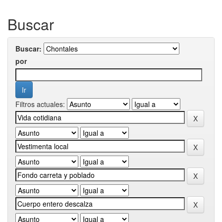
Buscar
Buscar:
por
Filtros actuales: